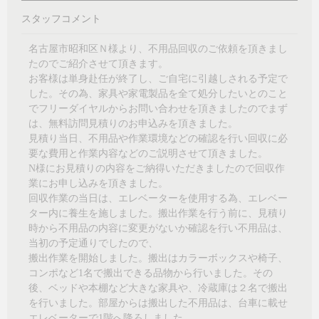
スタッフコメント
名古屋市昭和区Ｎ様より、不用品回収のご依頼を頂きまし
たのでご紹介させて頂きます。
お客様は単身赴任が終了し、ご自宅に引越しされる予定で
した。その為、家具や家電製品を全て処分したいとのこと
でフリーダイヤルからお問い合わせを頂きましたのでまず
は、無料訪問見積りのお申込みを頂きました。
見積り当日、不用品や作業環境などの確認を行い回収に必
要な費用と作業内容などのご説明させて頂きました。
N様にお見積りの内容をご納得いただきましたので回収作
業にお申し込みを頂きました。
回収作業の当日は、エレベーターを使用する為、エレベー
ター内に養生を施しました。搬出作業を行う前に、見積り
時から不用品の内容に変更がないか確認を行い不用品は、
当初の予定通りでしたので、
搬出作業を開始しました。搬出はカラーボックスや椅子、
コンポなど1名で搬出できる品物から行いました。その
後、ベッドや本棚など大きな家具や、冷蔵庫は２名で搬出
を行いました。部屋からは搬出した不用品は、台車に載せ
エレベーターで1階へ降ろしました。