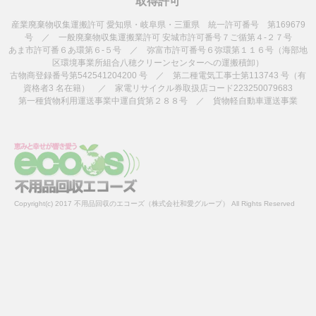
取得許可
産業廃棄物収集運搬許可 愛知県・岐阜県・三重県 統一許可番号 第169679
号 ／ 一般廃棄物収集運搬業許可 安城市許可番号７ご循第４-２７号
あま市許可番６あ環第６-５号 ／ 弥富市許可番号６弥環第１１６号（海部地
区環境事業所組合八穂クリーンセンターへの運搬積卸）
古物商登録番号第542541204200 号 ／ 第二種電気工事士第113743 号（有
資格者3 名在籍） ／ 家電リサイクル券取扱店コード223250079683
第一種貨物利用運送事業中運自貨第２８８号 ／ 貨物軽自動車運送事業
Copyright(c) 2017 不用品回収のエコーズ（株式会社和愛グループ） All Rights Reserved