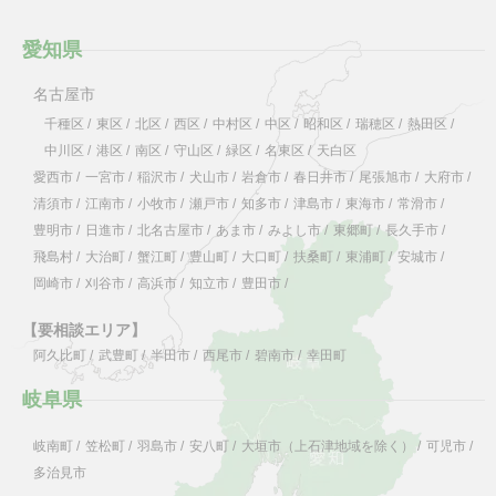
愛知県
名古屋市
千種区
/
東区
/
北区
/
西区
/
中村区
/
中区
/
昭和区
/
瑞穂区
/
熱田区
/
中川区
/
港区
/
南区
/
守山区
/
緑区
/
名東区
/
天白区
愛西市
/
一宮市
/
稲沢市
/
犬山市
/
岩倉市
/
春日井市
/
尾張旭市
/
大府市
/
清須市
/
江南市
/
小牧市
/
瀬戸市
/
知多市
/
津島市
/
東海市
/
常滑市
/
豊明市
/
日進市
/
北名古屋市
/
あま市
/
みよし市
/
東郷町
/
長久手市
/
飛島村
/
大治町
/
蟹江町
/
豊山町
/
大口町
/
扶桑町
/
東浦町
/
安城市
/
岡崎市
/
刈谷市
/
高浜市
/
知立市
/
豊田市
/
【要相談エリア】
阿久比町
/
武豊町
/
半田市
/
西尾市
/
碧南市
/
幸田町
岐阜県
岐南町
/
笠松町
/
羽島市
/
安八町
/
大垣市（上石津地域を除く）
/
可児市
/
多治見市