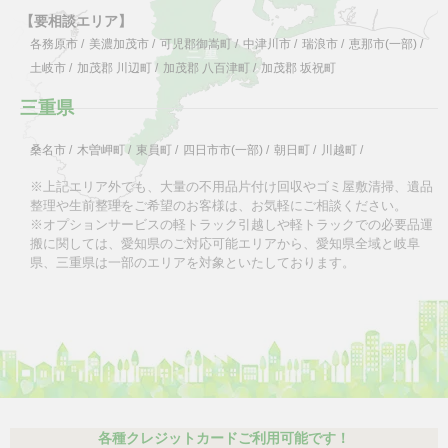
【要相談エリア】
各務原市
/
美濃加茂市
/
可児郡御嵩町
/
中津川市
/
瑞浪市
/
恵那市(一部)
/
土岐市
/
加茂郡 川辺町
/
加茂郡 八百津町
/
加茂郡 坂祝町
三重県
桑名市
/
木曽岬町
/
東員町
/
四日市市(一部)
/
朝日町
/
川越町
/
※上記エリア外でも、大量の不用品片付け回収やゴミ屋敷清掃、遺品
整理や生前整理をご希望のお客様は、お気軽にご相談ください。
※オプションサービスの軽トラック引越しや軽トラックでの必要品運
搬に関しては、愛知県のご対応可能エリアから、愛知県全域と岐阜
県、三重県は一部のエリアを対象といたしております。
各種クレジットカードご利用可能です！