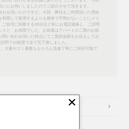
伝いにお伺いしましたのでご紹介させて頂きます。
合わせ頂いたのですが、今回、弊社をご利用頂いた理由
を利用して処理するよりも簡単で手間がないことにメリ
、ご自宅に到着する30分ほど前にお電話連絡し、ご訪問
レスと、お布団でした。お部屋はアパートの二階のお部
お問い合わせ頂いた時点にてご負担金額をお伝えしてお
訪問で10程度で全て完了致しました。
す。大量やゴミ屋敷ももちろん迅速丁寧にご対応可能で
Close
次の事例