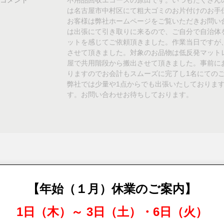
は名古屋市中村区にて粗大ゴミのお片付けのお手
お客様は弊社ホームページをご覧いただきお問い
は出張にて引き取りに来るので、ご自分で自治体
ットを感じてご依頼頂きました。作業当日ですが
させて頂きました。対象のお品物は低反発マット
屋で共用階段から搬出させて頂きました。事前に
りますのでお会計もスムーズに完了し1名にてのご
弊社では少量や1点からでも出張いたしておりま
す。お問い合わせお待ちしております。
前の事例
一覧へ戻る
【年始（１月）休業のご案内】
1日（木）～ 3日（土）・6日（火）