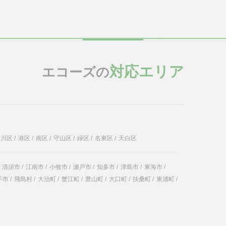
対応エリア
エコーズの
中川区
/
港区
/
南区
/
守山区
/
緑区
/
名東区
/
天白区
清須市
/
江南市
/
小牧市
/
瀬戸市
/
知多市
/
津島市
/
東海市
/
手市
/
飛島村
/
大治町
/
蟹江町
/
豊山町
/
大口町
/
扶桑町
/
東浦町
/