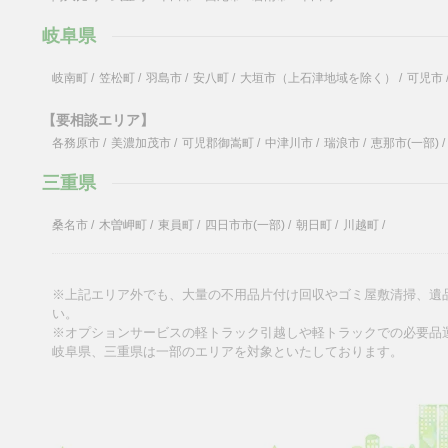
岐阜県
岐南町
/
笠松町
/
羽島市
/
安八町
/
大垣市（上石津地域を除く）
/
可児市
【要相談エリア】
各務原市
/
美濃加茂市
/
可児郡御嵩町
/
中津川市
/
瑞浪市
/
恵那市(一部)
/
三重県
桑名市
/
木曽岬町
/
東員町
/
四日市市(一部)
/
朝日町
/
川越町
/
※上記エリア外でも、大量の不用品片付け回収やゴミ屋敷清掃、遺
い。
※オプションサービスの軽トラック引越しや軽トラックでの必要品
岐阜県、三重県は一部のエリアを対象といたしております。