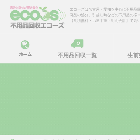
Skip
エコーズは名古屋・愛知を中心に不用品
to
廃品の処分、引越し時などの不用品の様
content
【見積無料・迅速丁寧・明朗会計】で高
不用品回収一覧
生前