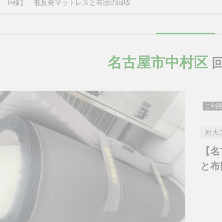
区 H様】 低反発マットレスと布団の回収
名古屋市中村区
回
ご利
粗大
【名
と布