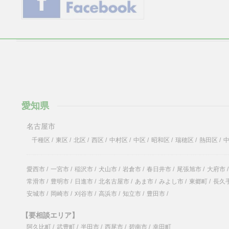
愛知県
名古屋市
千種区
/
東区
/
北区
/
西区
/
中村区
/
中区
/
昭和区
/
瑞穂区
/
熱田区
/
愛西市
/
一宮市
/
稲沢市
/
犬山市
/
岩倉市
/
春日井市
/
尾張旭市
/
大府市
/
常滑市
/
豊明市
/
日進市
/
北名古屋市
/
あま市
/
みよし市
/
東郷町
/
長久
安城市
/
岡崎市
/
刈谷市
/
高浜市
/
知立市
/
豊田市
/
【要相談エリア】
阿久比町
/
武豊町
/
半田市
/
西尾市
/
碧南市
/
幸田町