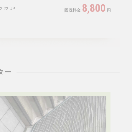
8,800
2.22 UP
回収料金
円
ター