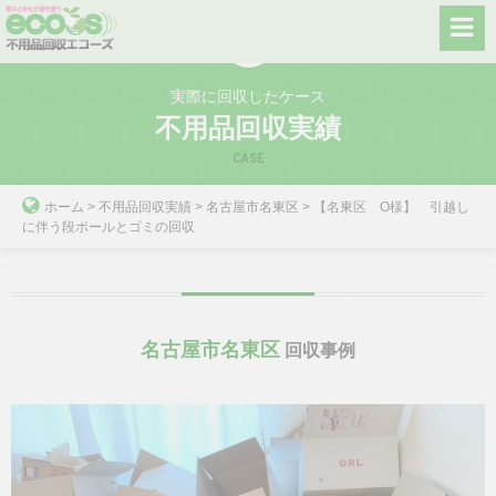
Skip
to
content
実際に回収したケース
不用品回収実績
CASE
ホーム
>
不用品回収実績
>
名古屋市名東区
>
【名東区 O様】 引越し
に伴う段ボールとゴミの回収
名古屋市名東区
回収事例