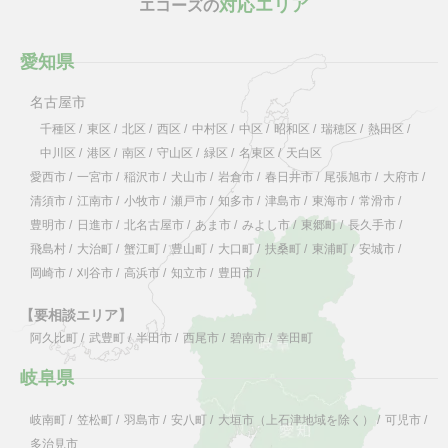
対応エリア
エコーズの
愛知県
名古屋市
千種区
/
東区
/
北区
/
西区
/
中村区
/
中区
/
昭和区
/
瑞穂区
/
熱田区
/
中川区
/
港区
/
南区
/
守山区
/
緑区
/
名東区
/
天白区
愛西市
/
一宮市
/
稲沢市
/
犬山市
/
岩倉市
/
春日井市
/
尾張旭市
/
大府市
/
清須市
/
江南市
/
小牧市
/
瀬戸市
/
知多市
/
津島市
/
東海市
/
常滑市
/
豊明市
/
日進市
/
北名古屋市
/
あま市
/
みよし市
/
東郷町
/
長久手市
/
飛島村
/
大治町
/
蟹江町
/
豊山町
/
大口町
/
扶桑町
/
東浦町
/
安城市
/
岡崎市
/
刈谷市
/
高浜市
/
知立市
/
豊田市
/
【要相談エリア】
阿久比町
/
武豊町
/
半田市
/
西尾市
/
碧南市
/
幸田町
岐阜県
岐南町
/
笠松町
/
羽島市
/
安八町
/
大垣市（上石津地域を除く）
/
可児市
/
多治見市