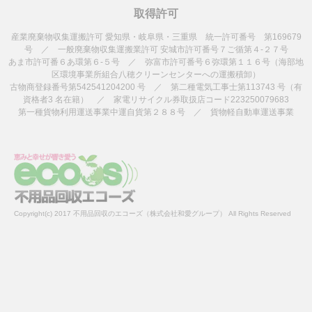
取得許可
産業廃棄物収集運搬許可 愛知県・岐阜県・三重県 統一許可番号 第169679
号 ／ 一般廃棄物収集運搬業許可 安城市許可番号７ご循第４-２７号
あま市許可番６あ環第６-５号 ／ 弥富市許可番号６弥環第１１６号（海部地
区環境事業所組合八穂クリーンセンターへの運搬積卸）
古物商登録番号第542541204200 号 ／ 第二種電気工事士第113743 号（有
資格者3 名在籍） ／ 家電リサイクル券取扱店コード223250079683
第一種貨物利用運送事業中運自貨第２８８号 ／ 貨物軽自動車運送事業
Copyright(c) 2017 不用品回収のエコーズ（株式会社和愛グループ） All Rights Reserved