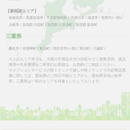
【要相談エリア】
各務原市
/
美濃加茂市
/
可児郡御嵩町
/
中津川市
/
瑞浪市
/
恵那市(一部)
/
土岐市
/
加茂郡 川辺町
/
加茂郡 八百津町
/
加茂郡 坂祝町
三重県
桑名市
/
木曽岬町
/
東員町
/
四日市市(一部)
/
朝日町
/
川越町
/
※上記エリア外でも、大量の不用品片付け回収やゴミ屋敷清掃、遺品
整理や生前整理をご希望のお客様は、お気軽にご相談ください。
※オプションサービスの軽トラック引越しや軽トラックでの必要品運
搬に関しては、愛知県のご対応可能エリアから、愛知県全域と岐阜
県、三重県は一部のエリアを対象といたしております。