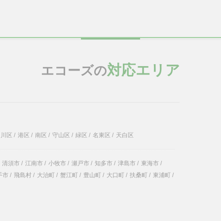
対応エリア
エコーズの
中川区
/
港区
/
南区
/
守山区
/
緑区
/
名東区
/
天白区
清須市
/
江南市
/
小牧市
/
瀬戸市
/
知多市
/
津島市
/
東海市
/
手市
/
飛島村
/
大治町
/
蟹江町
/
豊山町
/
大口町
/
扶桑町
/
東浦町
/