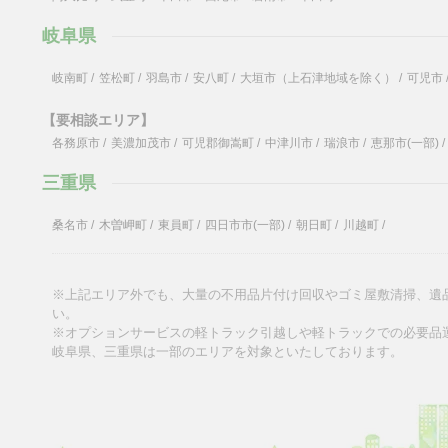
岐阜県
岐南町
/
笠松町
/
羽島市
/
安八町
/
大垣市（上石津地域を除く）
/
可児市
【要相談エリア】
各務原市
/
美濃加茂市
/
可児郡御嵩町
/
中津川市
/
瑞浪市
/
恵那市(一部)
/
三重県
桑名市
/
木曽岬町
/
東員町
/
四日市市(一部)
/
朝日町
/
川越町
/
※上記エリア外でも、大量の不用品片付け回収やゴミ屋敷清掃、遺
い。
※オプションサービスの軽トラック引越しや軽トラックでの必要品
岐阜県、三重県は一部のエリアを対象といたしております。