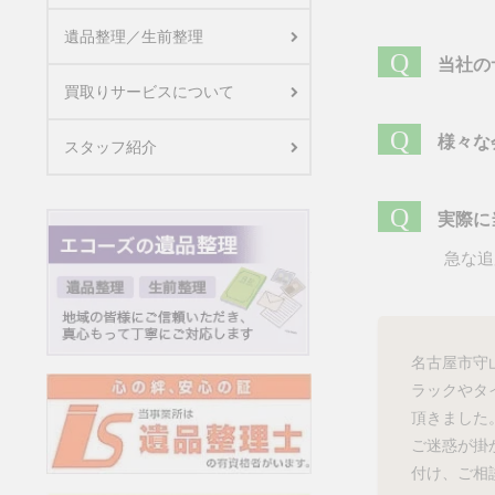
遺品整理／生前整理
Q
当社の
買取りサービスについて
Q
様々な
スタッフ紹介
Q
実際に
急な追
名古屋市守
ラックやタ
頂きました
ご迷惑が掛
付け、ご相