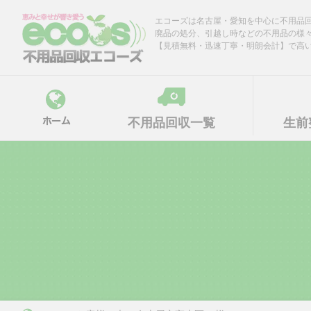
Skip
エコーズは名古屋・愛知を中心に不用品
to
廃品の処分、引越し時などの不用品の様
content
【見積無料・迅速丁寧・明朗会計】で高
不用品回収一覧
生前