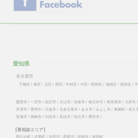
愛知県
名古屋市
千種区
/
東区
/
北区
/
西区
/
中村区
/
中区
/
昭和区
/
瑞穂区
/
熱田区
/
愛西市
/
一宮市
/
稲沢市
/
犬山市
/
岩倉市
/
春日井市
/
尾張旭市
/
大府市
/
常滑市
/
豊明市
/
日進市
/
北名古屋市
/
あま市
/
みよし市
/
東郷町
/
長久
安城市
/
岡崎市
/
刈谷市
/
高浜市
/
知立市
/
豊田市
/
【要相談エリア】
阿久比町
/
武豊町
/
半田市
/
西尾市
/
碧南市
/
幸田町