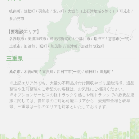
岐南町
/
笠松町
/
羽島市
/
安八町
/
大垣市（上石津地域を除く）
/
可児市
/
多治見市
【要相談エリア】
各務原市
/
美濃加茂市
/
可児郡御嵩町
/
中津川市
/
瑞浪市
/
恵那市(一部)
/
土岐市
/
加茂郡 川辺町
/
加茂郡 八百津町
/
加茂郡 坂祝町
三重県
桑名市
/
木曽岬町
/
東員町
/
四日市市(一部)
/
朝日町
/
川越町
/
※上記エリア外でも、大量の不用品片付け回収やゴミ屋敷清掃、遺品
整理や生前整理をご希望のお客様は、お気軽にご相談ください。
※オプションサービスの軽トラック引越しや軽トラックでの必要品運
搬に関しては、愛知県のご対応可能エリアから、愛知県全域と岐阜
県、三重県は一部のエリアを対象といたしております。