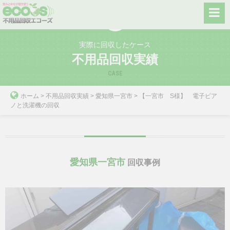
Skip
to
content
実際に回収したケース
不用品回収実績
CASE
ホーム
>
不用品回収実績
>
愛知県一宮市
>
【一宮市 S様】 電子ピア
ノと洗濯機の回収
愛知県一宮市
回収事例