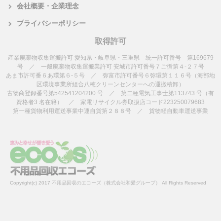
会社概要・企業理念
プライバシーポリシー
取得許可
産業廃棄物収集運搬許可 愛知県・岐阜県・三重県 統一許可番号 第169679
号 ／ 一般廃棄物収集運搬業許可 安城市許可番号７ご循第４-２７号
あま市許可番６あ環第６-５号 ／ 弥富市許可番号６弥環第１１６号（海部地
区環境事業所組合八穂クリーンセンターへの運搬積卸）
古物商登録番号第542541204200 号 ／ 第二種電気工事士第113743 号（有
資格者3 名在籍） ／ 家電リサイクル券取扱店コード223250079683
第一種貨物利用運送事業中運自貨第２８８号 ／ 貨物軽自動車運送事業
Copyright(c) 2017 不用品回収のエコーズ（株式会社和愛グループ） All Rights Reserved