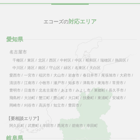
対応エリア
エコーズの
愛知県
名古屋市
千種区
/
東区
/
北区
/
西区
/
中村区
/
中区
/
昭和区
/
瑞穂区
/
熱田区
/
中川区
/
港区
/
南区
/
守山区
/
緑区
/
名東区
/
天白区
愛西市
/
一宮市
/
稲沢市
/
犬山市
/
岩倉市
/
春日井市
/
尾張旭市
/
大府市
/
清須市
/
江南市
/
小牧市
/
瀬戸市
/
知多市
/
津島市
/
東海市
/
常滑市
/
豊明市
/
日進市
/
北名古屋市
/
あま市
/
みよし市
/
東郷町
/
長久手市
/
飛島村
/
大治町
/
蟹江町
/
豊山町
/
大口町
/
扶桑町
/
東浦町
/
安城市
/
岡崎市
/
刈谷市
/
高浜市
/
知立市
/
豊田市
/
【要相談エリア】
阿久比町
/
武豊町
/
半田市
/
西尾市
/
碧南市
/
幸田町
岐阜県