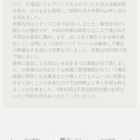
した。お電話にてヒアリングをさせていただきお見積金額
を算出、そのままお客様にご納得を頂き作業のお申し込み
を頂きました。
作業当日はスタッフ二名でお伺いしました。集合住宅の１
階からの搬出です。今回の作業の段取りは二人で運び出す
不用品を最初に搬出します。次に
1
名で搬出できる物を搬
出している間にもう
1
名がベッドフレームを解体して搬出
の準備をする流れで作業を行いました。作業は
30
分程で完
了致しました。
最後に現金にてお支払いを頂き全ての業務が完了致しまし
た。お客様のお宅がとても綺麗に整理整頓されていて搬出
経路に障害となる家具などが無くとてもスムーズに作業を
させて頂くことが出来たので予定時間より早く作用を終え
ることが出来ました。
Y
様今回は不用品回収作業のお手伝
いのご依頼を頂きありがとうございました。
前の事例
一覧へ戻る
次の事例