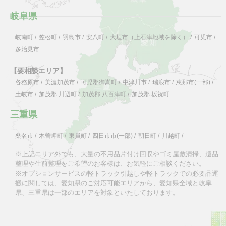
岐阜県
岐南町
/
笠松町
/
羽島市
/
安八町
/
大垣市（上石津地域を除く）
/
可児市
/
多治見市
【要相談エリア】
各務原市
/
美濃加茂市
/
可児郡御嵩町
/
中津川市
/
瑞浪市
/
恵那市(一部)
/
土岐市
/
加茂郡 川辺町
/
加茂郡 八百津町
/
加茂郡 坂祝町
三重県
桑名市
/
木曽岬町
/
東員町
/
四日市市(一部)
/
朝日町
/
川越町
/
※上記エリア外でも、大量の不用品片付け回収やゴミ屋敷清掃、遺品
整理や生前整理をご希望のお客様は、お気軽にご相談ください。
※オプションサービスの軽トラック引越しや軽トラックでの必要品運
搬に関しては、愛知県のご対応可能エリアから、愛知県全域と岐阜
県、三重県は一部のエリアを対象といたしております。