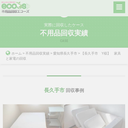
Skip
to
content
実際に回収したケース
不用品回収実績
CASE
ホーム
>
不用品回収実績
>
愛知県長久手市
>
【長久手市 Y様】 家具
と家電の回収
長久手市
回収事例