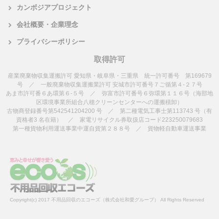
カンボジアプロジェクト
会社概要・企業理念
プライバシーポリシー
取得許可
産業廃棄物収集運搬許可 愛知県・岐阜県・三重県 統一許可番号 第169679
号 ／ 一般廃棄物収集運搬業許可 安城市許可番号７ご循第４-２７号
あま市許可番６あ環第６-５号 ／ 弥富市許可番号６弥環第１１６号（海部地
区環境事業所組合八穂クリーンセンターへの運搬積卸）
古物商登録番号第542541204200 号 ／ 第二種電気工事士第113743 号（有
資格者3 名在籍） ／ 家電リサイクル券取扱店コード223250079683
第一種貨物利用運送事業中運自貨第２８８号 ／ 貨物軽自動車運送事業
Copyright(c) 2017 不用品回収のエコーズ（株式会社和愛グループ） All Rights Reserved