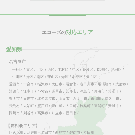
対応エリア
エコーズの
愛知県
名古屋市
千種区
/
東区
/
北区
/
西区
/
中村区
/
中区
/
昭和区
/
瑞穂区
/
熱田区
/
中川区
/
港区
/
南区
/
守山区
/
緑区
/
名東区
/
天白区
愛西市
/
一宮市
/
稲沢市
/
犬山市
/
岩倉市
/
春日井市
/
尾張旭市
/
大府市
/
清須市
/
江南市
/
小牧市
/
瀬戸市
/
知多市
/
津島市
/
東海市
/
常滑市
/
豊明市
/
日進市
/
北名古屋市
/
あま市
/
みよし市
/
東郷町
/
長久手市
/
飛島村
/
大治町
/
蟹江町
/
豊山町
/
大口町
/
扶桑町
/
東浦町
/
安城市
/
岡崎市
/
刈谷市
/
高浜市
/
知立市
/
豊田市
/
【要相談エリア】
阿久比町
/
武豊町
/
半田市
/
西尾市
/
碧南市
/
幸田町