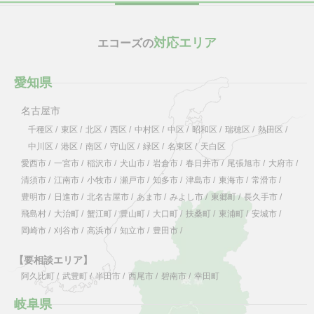
対応エリア
エコーズの
愛知県
名古屋市
千種区
/
東区
/
北区
/
西区
/
中村区
/
中区
/
昭和区
/
瑞穂区
/
熱田区
/
中川区
/
港区
/
南区
/
守山区
/
緑区
/
名東区
/
天白区
愛西市
/
一宮市
/
稲沢市
/
犬山市
/
岩倉市
/
春日井市
/
尾張旭市
/
大府市
/
清須市
/
江南市
/
小牧市
/
瀬戸市
/
知多市
/
津島市
/
東海市
/
常滑市
/
豊明市
/
日進市
/
北名古屋市
/
あま市
/
みよし市
/
東郷町
/
長久手市
/
飛島村
/
大治町
/
蟹江町
/
豊山町
/
大口町
/
扶桑町
/
東浦町
/
安城市
/
岡崎市
/
刈谷市
/
高浜市
/
知立市
/
豊田市
/
【要相談エリア】
阿久比町
/
武豊町
/
半田市
/
西尾市
/
碧南市
/
幸田町
岐阜県