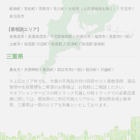
岐南町
/
笠松町
/
羽島市
/
安八町
/
大垣市（上石津地域を除く）
/
可児市
/
多治見市
【要相談エリア】
各務原市
/
美濃加茂市
/
可児郡御嵩町
/
中津川市
/
瑞浪市
/
恵那市(一部)
/
土岐市
/
加茂郡 川辺町
/
加茂郡 八百津町
/
加茂郡 坂祝町
三重県
桑名市
/
木曽岬町
/
東員町
/
四日市市(一部)
/
朝日町
/
川越町
/
※上記エリア外でも、大量の不用品片付け回収やゴミ屋敷清掃、遺品
整理や生前整理をご希望のお客様は、お気軽にご相談ください。
※オプションサービスの軽トラック引越しや軽トラックでの必要品運
搬に関しては、愛知県のご対応可能エリアから、愛知県全域と岐阜
県、三重県は一部のエリアを対象といたしております。