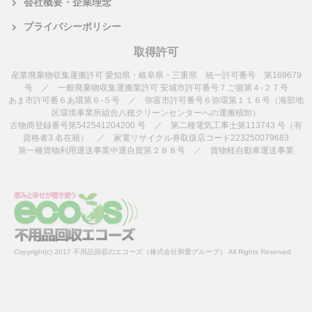
会社概要・企業理念
プライバシーポリシー
取得許可
産業廃棄物収集運搬許可 愛知県・岐阜県・三重県 統一許可番号 第169679
号 ／ 一般廃棄物収集運搬業許可 安城市許可番号７ご循第４-２７号
あま市許可番６あ環第６-５号 ／ 弥富市許可番号６弥環第１１６号（海部地
区環境事業所組合八穂クリーンセンターへの運搬積卸）
古物商登録番号第542541204200 号 ／ 第二種電気工事士第113743 号（有
資格者3 名在籍） ／ 家電リサイクル券取扱店コード223250079683
第一種貨物利用運送事業中運自貨第２８８号 ／ 貨物軽自動車運送事業
Copyright(c) 2017 不用品回収のエコーズ（株式会社和愛グループ） All Rights Reserved