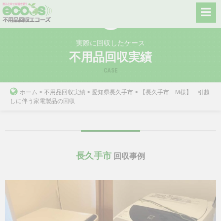
Skip
to
content
実際に回収したケース
不用品回収実績
CASE
ホーム
>
不用品回収実績
>
愛知県長久手市
>
【長久手市 M様】 引越
しに伴う家電製品の回収
長久手市
回収事例