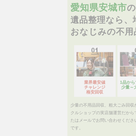
愛知県安城市
の
遺品整理なら、
おなじみの不用
業界最安値
1品か
チャレンジ
少量～
格安回収
少量の不用品回収、粗大ごみ回収
クルショップの実店舗運営だから
たはメールでお問い合わせくださ
です。