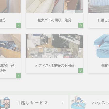
処分
粗大ゴミの回収・処分
引越し
廃棄物（産
オフィス･店舗等の不用品
生前
処分
引越しサービス
ハウス