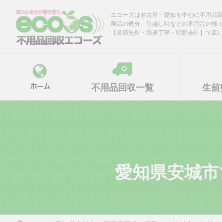
Skip
エコーズは名古屋・愛知を中心に不用品
to
廃品の処分、引越し時などの不用品の様
content
【見積無料・迅速丁寧・明朗会計】で高
不用品回収一覧
生前
愛知県安城市