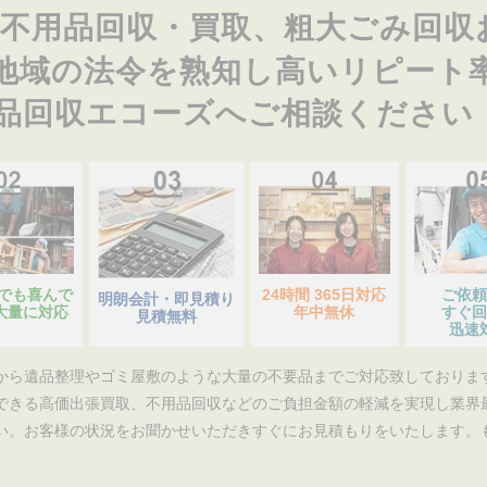
不用品回収・買取、粗大ごみ回収
地域の法令を熟知し高いリピート
品回収エコーズへご相談ください
らでも喜んで
24時間 365日対応
ご依頼
明朗会計・即見積り
大量に対応
年中無休
すぐ回
見積無料
迅速
から遺品整理やゴミ屋敷のような大量の不要品までご対応致しておりま
できる高価出張買取、不用品回収などのご負担金額の軽減を実現し業界
い。お客様の状況をお聞かせいただきすぐにお見積もりをいたします。