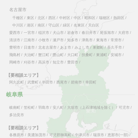
名古屋市
千種区
/
東区
/
北区
/
西区
/
中村区
/
中区
/
昭和区
/
瑞穂区
/
熱田区
/
中川区
/
港区
/
南区
/
守山区
/
緑区
/
名東区
/
天白区
愛西市
/
一宮市
/
稲沢市
/
犬山市
/
岩倉市
/
春日井市
/
尾張旭市
/
大府市
/
清須市
/
江南市
/
小牧市
/
瀬戸市
/
知多市
/
津島市
/
東海市
/
常滑市
/
豊明市
/
日進市
/
北名古屋市
/
あま市
/
みよし市
/
東郷町
/
長久手市
/
飛島村
/
大治町
/
蟹江町
/
豊山町
/
大口町
/
扶桑町
/
東浦町
/
安城市
/
岡崎市
/
刈谷市
/
高浜市
/
知立市
/
豊田市
/
【要相談エリア】
阿久比町
/
武豊町
/
半田市
/
西尾市
/
碧南市
/
幸田町
岐阜県
岐南町
/
笠松町
/
羽島市
/
安八町
/
大垣市（上石津地域を除く）
/
可児市
/
多治見市
【要相談エリア】
各務原市
/
美濃加茂市
/
可児郡御嵩町
/
中津川市
/
瑞浪市
/
恵那市(一部)
/