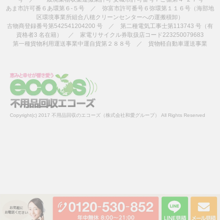
あま市許可番６あ環第６-５号 ／ 弥富市許可番号６弥環第１１６号（海部地
区環境事業所組合八穂クリーンセンターへの運搬積卸）
古物商登録番号第542541204200 号 ／ 第二種電気工事士第113743 号（有
資格者3 名在籍） ／ 家電リサイクル券取扱店コード223250079683
第一種貨物利用運送事業中運自貨第２８８号 ／ 貨物軽自動車運送事業
Copyright(c) 2017 不用品回収のエコーズ（株式会社和愛グループ） All Rights Reserved