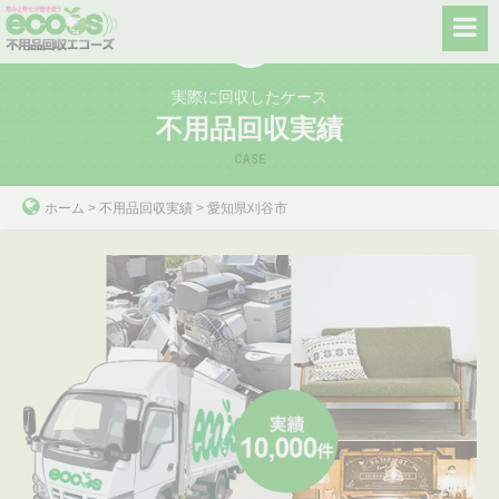
Skip
to
content
実際に回収したケース
不用品回収実績
CASE
ホーム
>
不用品回収実績
>
愛知県刈谷市