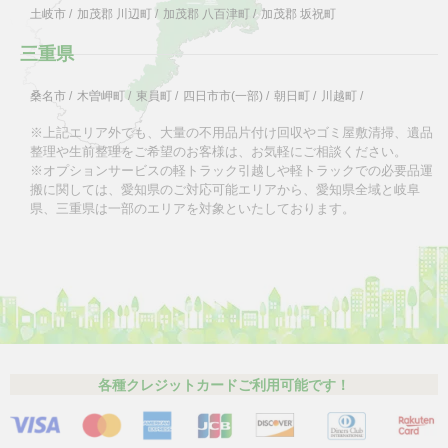
土岐市
/
加茂郡 川辺町
/
加茂郡 八百津町
/
加茂郡 坂祝町
三重県
桑名市
/
木曽岬町
/
東員町
/
四日市市(一部)
/
朝日町
/
川越町
/
※上記エリア外でも、大量の不用品片付け回収やゴミ屋敷清掃、遺品
整理や生前整理をご希望のお客様は、お気軽にご相談ください。
※オプションサービスの軽トラック引越しや軽トラックでの必要品運
搬に関しては、愛知県のご対応可能エリアから、愛知県全域と岐阜
県、三重県は一部のエリアを対象といたしております。
各種クレジットカードご利用可能です！