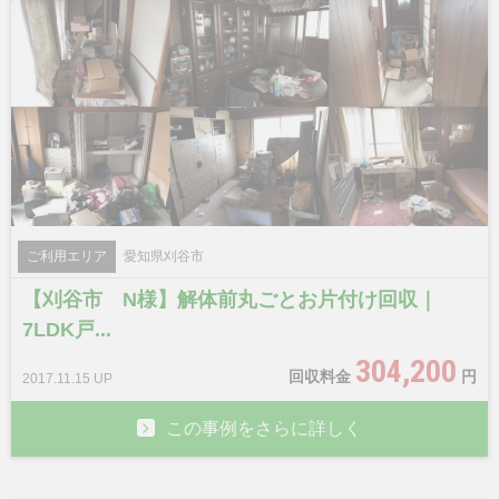
ご利用エリア
愛知県刈谷市
【刈谷市 N様】解体前丸ごとお片付け回収｜
7LDK戸...
304,200
回収料金
円
2017.11.15 UP
この事例をさらに詳しく