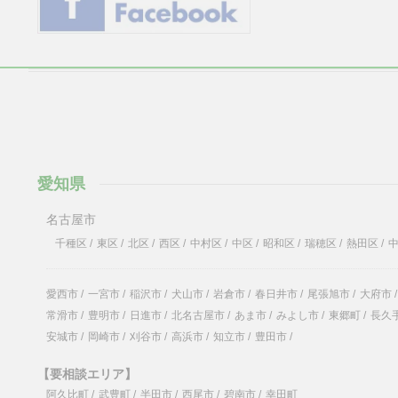
愛知県
名古屋市
千種区
/
東区
/
北区
/
西区
/
中村区
/
中区
/
昭和区
/
瑞穂区
/
熱田区
/
愛西市
/
一宮市
/
稲沢市
/
犬山市
/
岩倉市
/
春日井市
/
尾張旭市
/
大府市
/
常滑市
/
豊明市
/
日進市
/
北名古屋市
/
あま市
/
みよし市
/
東郷町
/
長久
安城市
/
岡崎市
/
刈谷市
/
高浜市
/
知立市
/
豊田市
/
【要相談エリア】
阿久比町
/
武豊町
/
半田市
/
西尾市
/
碧南市
/
幸田町