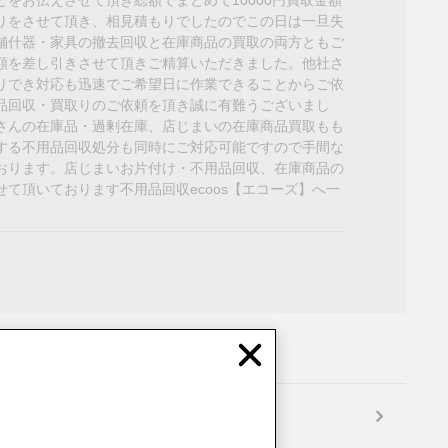
をお伝えさせて頂き総額でまとめて10000円買取金額
りをさせて頂き、相見積もりでしたのでこの日は一旦失
舗什器・家具の撤去回収と在庫商品の買取の両方ともご
額を差し引きさせて頂きご精算いただきました。他社さ
りでき対応も迅速でご希望日に作業できることからご依
品回収・買取りのご依頼を頂き誠に有難うございまし
さんの在庫品・過剰在庫、店じまいの在庫商品買取もも
する不用品回収処分も同時にご対応可能ですので手間な
おります。店じまいお片付け・不用品回収、在庫商品の
て頂いております不用品回収ecoos【エコーズ】へ一
Close
次の事例