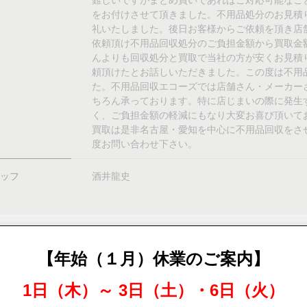
難しいですがまとめ買いであればご対応可能なこと
をお付けさせて頂きました。不用品処分のお見積
礼いたしました。後日お客様からご依頼を頂き店
依頼頂け不用品回収処分のご負担金額から買取金
んよりも回収処分と買取で当社の方が安くお見積
頼頂けたとお話しいただきました。この度は不用
た。不用品回収エコーズでは店舗さん・メーカー
ちろん承っております。特に店じまいの際に発生
く、ご負担金額の軽減にもなり大変お喜び頂いて
買取は是非名古屋・愛知を中心に不用品回収をさせ
度お問い合わせ下さい。
ッフ
酒井龍史
【年始（１月）休業のご案内】
前の事例
一覧へ戻る
1日（木）～ 3日（土）・6日（火）