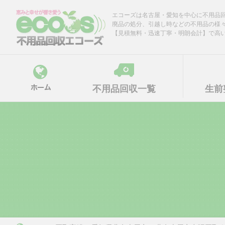
Skip
エコーズは名古屋・愛知を中心に不用品
to
廃品の処分、引越し時などの不用品の様
content
【見積無料・迅速丁寧・明朗会計】で高
不用品回収一覧
生前