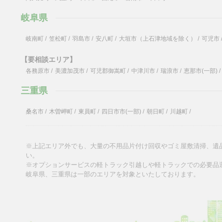
岐阜県
岐南町
/
笠松町
/
羽島市
/
安八町
/
大垣市（上石津地域を除く）
/
可児市
【要相談エリア】
各務原市
/
美濃加茂市
/
可児郡御嵩町
/
中津川市
/
瑞浪市
/
恵那市(一部)
/
三重県
桑名市
/
木曽岬町
/
東員町
/
四日市市(一部)
/
朝日町
/
川越町
/
※上記エリア外でも、大量の不用品片付け回収やゴミ屋敷清掃、遺
い。
※オプションサービスの軽トラック引越しや軽トラックでの必要品
岐阜県、三重県は一部のエリアを対象といたしております。