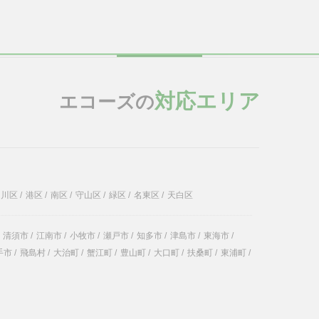
対応エリア
エコーズの
中川区
/
港区
/
南区
/
守山区
/
緑区
/
名東区
/
天白区
清須市
/
江南市
/
小牧市
/
瀬戸市
/
知多市
/
津島市
/
東海市
/
手市
/
飛島村
/
大治町
/
蟹江町
/
豊山町
/
大口町
/
扶桑町
/
東浦町
/