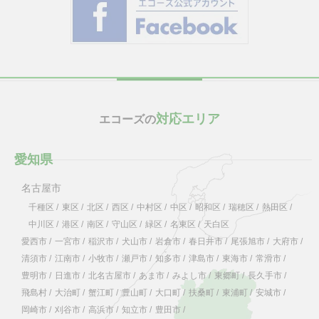
対応エリア
エコーズの
愛知県
名古屋市
千種区
/
東区
/
北区
/
西区
/
中村区
/
中区
/
昭和区
/
瑞穂区
/
熱田区
/
中川区
/
港区
/
南区
/
守山区
/
緑区
/
名東区
/
天白区
愛西市
/
一宮市
/
稲沢市
/
犬山市
/
岩倉市
/
春日井市
/
尾張旭市
/
大府市
/
清須市
/
江南市
/
小牧市
/
瀬戸市
/
知多市
/
津島市
/
東海市
/
常滑市
/
豊明市
/
日進市
/
北名古屋市
/
あま市
/
みよし市
/
東郷町
/
長久手市
/
飛島村
/
大治町
/
蟹江町
/
豊山町
/
大口町
/
扶桑町
/
東浦町
/
安城市
/
岡崎市
/
刈谷市
/
高浜市
/
知立市
/
豊田市
/