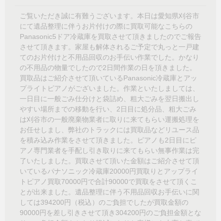
ご覧いただき誠に有難うございます。本日は愛知県刈谷市
にて遺品整理に伴うお片付けの際に買取可能なこちらの
Panasonic5ドア冷蔵庫を買取させて頂きましたのでご報告
させて頂きます。家屋も解体されるご予定で丸っと一戸建
てのお片付けと不用品回収のお手伝い作業でした。かなり
の不用品の物量でしたので2日間作業の日を頂きました。
買取品はご紹介させて頂いているPanasonic冷蔵庫とアッ
プライトピアノがございました。作業といたしましては、
一日目に一般ごみ仕分けと袋詰め、粗大ごみを翌日搬出し
やすい場所までの移動を行い、2日目に処分品、粗大ごみ
は刈谷市の一般廃棄物業者に取りに来てもらい運搬処理を
お任せしまし、弊社のトラックには買取品などリユース品
を積み込み作業をさせて頂きました。ピアノも2日目にピ
アノ専門業者を手配し引き取りに来てもらい無事作業は完
了いたしました。買取させて頂いた金額はご紹介させて頂
いているパナソニック冷蔵庫20000円買取りとアップライ
トピアノ買取70000円で合計90000で買取をさせて頂くこ
とが出来ました。遺品整理に伴う不用品回収お手伝いに関
しては394200円（税込）のご負担でしたが買取金額の
90000円を差し引きさせて頂き304200円のご負担金額とな