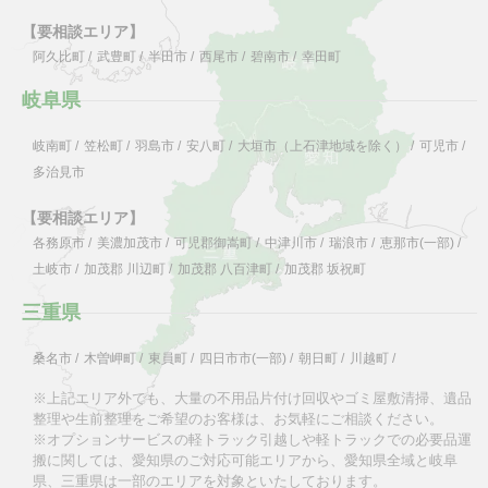
【要相談エリア】
阿久比町
/
武豊町
/
半田市
/
西尾市
/
碧南市
/
幸田町
岐阜県
岐南町
/
笠松町
/
羽島市
/
安八町
/
大垣市（上石津地域を除く）
/
可児市
/
多治見市
【要相談エリア】
各務原市
/
美濃加茂市
/
可児郡御嵩町
/
中津川市
/
瑞浪市
/
恵那市(一部)
/
土岐市
/
加茂郡 川辺町
/
加茂郡 八百津町
/
加茂郡 坂祝町
三重県
桑名市
/
木曽岬町
/
東員町
/
四日市市(一部)
/
朝日町
/
川越町
/
※上記エリア外でも、大量の不用品片付け回収やゴミ屋敷清掃、遺品
整理や生前整理をご希望のお客様は、お気軽にご相談ください。
※オプションサービスの軽トラック引越しや軽トラックでの必要品運
搬に関しては、愛知県のご対応可能エリアから、愛知県全域と岐阜
県、三重県は一部のエリアを対象といたしております。