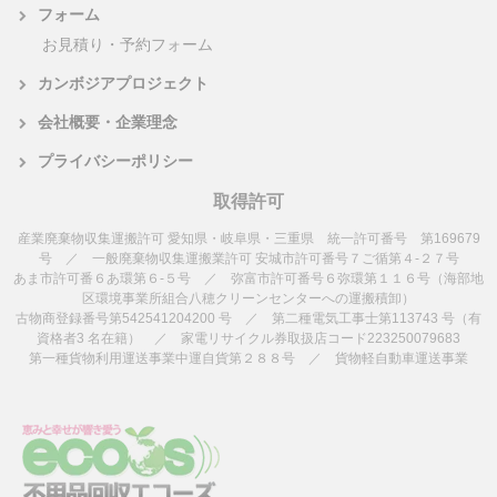
フォーム
お見積り・予約フォーム
カンボジアプロジェクト
会社概要・企業理念
プライバシーポリシー
取得許可
産業廃棄物収集運搬許可 愛知県・岐阜県・三重県 統一許可番号 第169679
号 ／ 一般廃棄物収集運搬業許可 安城市許可番号７ご循第４-２７号
あま市許可番６あ環第６-５号 ／ 弥富市許可番号６弥環第１１６号（海部地
区環境事業所組合八穂クリーンセンターへの運搬積卸）
古物商登録番号第542541204200 号 ／ 第二種電気工事士第113743 号（有
資格者3 名在籍） ／ 家電リサイクル券取扱店コード223250079683
第一種貨物利用運送事業中運自貨第２８８号 ／ 貨物軽自動車運送事業