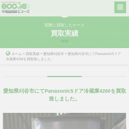
Skip
to
content
実際に買取したケース
買取実績
CASE
ホーム
>
買取実績
>
愛知県刈谷市
>
愛知県刈谷市にてPanasonic5ドア
冷蔵庫426ℓを買取致しました。
愛知県刈谷市にてPanasonic5ドア冷蔵庫426ℓを買取
致しました。