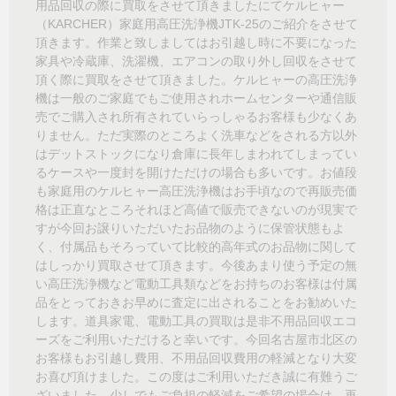
用品回収の際に買取をさせて頂きましたにてケルヒャー
（KARCHER）家庭用高圧洗浄機JTK-25のご紹介をさせて
頂きます。作業と致しましてはお引越し時に不要になった
家具や冷蔵庫、洗濯機、エアコンの取り外し回収をさせて
頂く際に買取をさせて頂きました。ケルヒャーの高圧洗浄
機は一般のご家庭でもご使用されホームセンターや通信販
売でご購入され所有されていらっしゃるお客様も少なくあ
りません。ただ実際のところよく洗車などをされる方以外
はデットストックになり倉庫に長年しまわれてしまってい
るケースや一度封を開けただけの場合も多いです。お値段
も家庭用のケルヒャー高圧洗浄機はお手頃なので再販売価
格は正直なところそれほど高値で販売できないのが現実で
すが今回お譲りいただいたお品物のように保管状態もよ
く、付属品もそろっていて比較的高年式のお品物に関して
はしっかり買取させて頂きます。今後あまり使う予定の無
い高圧洗浄機など電動工具類などをお持ちのお客様は付属
品をとっておきお早めに査定に出されることをお勧めいた
します。道具家電、電動工具の買取は是非不用品回収エコ
ーズをご利用いただけると幸いです。今回名古屋市北区の
お客様もお引越し費用、不用品回収費用の軽減となり大変
お喜び頂けました。この度はご利用いただき誠に有難うご
ざいました。少しでもご負担の軽減をご希望の場合は、再