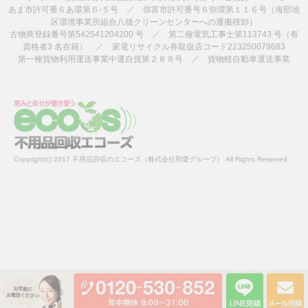
あま市許可番６あ環第６-５号 ／ 弥富市許可番号６弥環第１１６号（海部地
区環境事業所組合八穂クリーンセンターへの運搬積卸）
古物商登録番号第542541204200 号 ／ 第二種電気工事士第113743 号（有
資格者3 名在籍） ／ 家電リサイクル券取扱店コード223250079683
第一種貨物利用運送事業中運自貨第２８８号 ／ 貨物軽自動車運送事業
Copyright(c) 2017 不用品回収のエコーズ（株式会社和愛グループ） All Rights Reserved