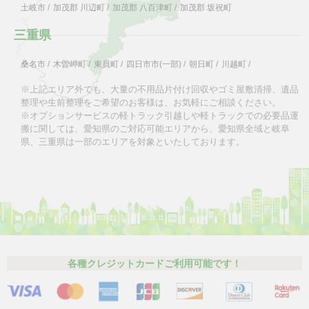
土岐市
/
加茂郡 川辺町
/
加茂郡 八百津町
/
加茂郡 坂祝町
三重県
桑名市
/
木曽岬町
/
東員町
/
四日市市(一部)
/
朝日町
/
川越町
/
※上記エリア外でも、大量の不用品片付け回収やゴミ屋敷清掃、遺品
整理や生前整理をご希望のお客様は、お気軽にご相談ください。
※オプションサービスの軽トラック引越しや軽トラックでの必要品運
搬に関しては、愛知県のご対応可能エリアから、愛知県全域と岐阜
県、三重県は一部のエリアを対象といたしております。
各種クレジットカードご利用可能です！