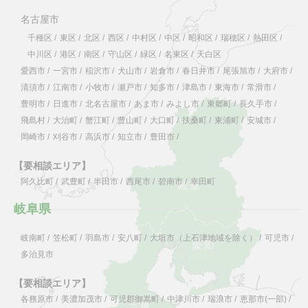
名古屋市
千種区
/
東区
/
北区
/
西区
/
中村区
/
中区
/
昭和区
/
瑞穂区
/
熱田区
/
中川区
/
港区
/
南区
/
守山区
/
緑区
/
名東区
/
天白区
愛西市
/
一宮市
/
稲沢市
/
犬山市
/
岩倉市
/
春日井市
/
尾張旭市
/
大府市
/
清須市
/
江南市
/
小牧市
/
瀬戸市
/
知多市
/
津島市
/
東海市
/
常滑市
/
豊明市
/
日進市
/
北名古屋市
/
あま市
/
みよし市
/
東郷町
/
長久手市
/
飛島村
/
大治町
/
蟹江町
/
豊山町
/
大口町
/
扶桑町
/
東浦町
/
安城市
/
岡崎市
/
刈谷市
/
高浜市
/
知立市
/
豊田市
/
【要相談エリア】
阿久比町
/
武豊町
/
半田市
/
西尾市
/
碧南市
/
幸田町
岐阜県
岐南町
/
笠松町
/
羽島市
/
安八町
/
大垣市（上石津地域を除く）
/
可児市
/
多治見市
【要相談エリア】
各務原市
/
美濃加茂市
/
可児郡御嵩町
/
中津川市
/
瑞浪市
/
恵那市(一部)
/