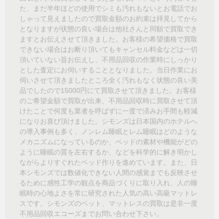
た、まだ半年ほどの使用でシミも汚れもないとお電話でお
しゃって見えましたので買取金額のお約束は拝見してから
となりますが状態の良い場合は他社さんと同額で買取でき
ますとお伝えさせて頂きました。お客様の希望価格で買取
できない場合はお断り頂いてもキャンセル料金などは一切
頂いていない旨お伝えし、不用品回収の作業時にしっかり
とした査定にお伺いすることとなりました。当日作業にお
伺いさせて頂きましたところ全く汚れもなく状態の良い美
品でしたので15000円にて買取させて頂きました。お客様
のご希望金額で買取が出来、不用品回収時に買取させて頂
けたことで何度も業者を呼ばずに一度で済みお手間も軽減
になりお喜び頂けました。シモンズは日本国内のホテルへ
の導入事例も多く、ノンレム睡眠とレム睡眠はどのような
メカニズムになっているのか、ベッドの素材や機能がどの
ように睡眠の質を左右するか、などを科学的に解き明かし
ながらよりすぐれたベッド作りを進めています。また、日
本シモンズでは数値化できない人間の感覚までも反映させ
るために感性工学の観点を商品づくりに取り入れ、人の睡
眠時の心地よさを常に研究された人気の高い高級マットレ
スです。シモンズのベット、マットレスの買取は是非一度
不用品回収エコーズまでお問い合わせ下さい。