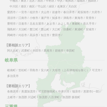
千種区
/
東区
/
北区
/
西区
/
中村区
/
中区
/
昭和区
/
瑞穂区
/
熱田区
/
中川区
/
港区
/
南区
/
守山区
/
緑区
/
名東区
/
天白区
愛西市
/
一宮市
/
稲沢市
/
犬山市
/
岩倉市
/
春日井市
/
尾張旭市
/
大府市
/
清須市
/
江南市
/
小牧市
/
瀬戸市
/
知多市
/
津島市
/
東海市
/
常滑市
/
豊明市
/
日進市
/
北名古屋市
/
あま市
/
みよし市
/
東郷町
/
長久手市
/
飛島村
/
大治町
/
蟹江町
/
豊山町
/
大口町
/
扶桑町
/
東浦町
/
安城市
/
岡崎市
/
刈谷市
/
高浜市
/
知立市
/
豊田市
/
【要相談エリア】
阿久比町
/
武豊町
/
半田市
/
西尾市
/
碧南市
/
幸田町
岐阜県
岐南町
/
笠松町
/
羽島市
/
安八町
/
大垣市（上石津地域を除く）
/
可児市
/
多治見市
【要相談エリア】
各務原市
/
美濃加茂市
/
可児郡御嵩町
/
中津川市
/
瑞浪市
/
恵那市(一部)
/
土岐市
/
加茂郡 川辺町
/
加茂郡 八百津町
/
加茂郡 坂祝町
三重県