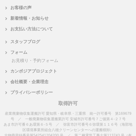
お客様の声
新着情報・お知らせ
お支払い方法について
スタッフブログ
フォーム
お見積り・予約フォーム
カンボジアプロジェクト
会社概要・企業理念
プライバシーポリシー
取得許可
産業廃棄物収集運搬許可 愛知県・岐阜県・三重県 統一許可番号 第169679
号 ／ 一般廃棄物収集運搬業許可 安城市許可番号７ご循第４-２７号
あま市許可番６あ環第６-５号 ／ 弥富市許可番号６弥環第１１６号（海部地
区環境事業所組合八穂クリーンセンターへの運搬積卸）
古物商登録番号第542541204200 号 ／ 第二種電気工事士第113743 号（有