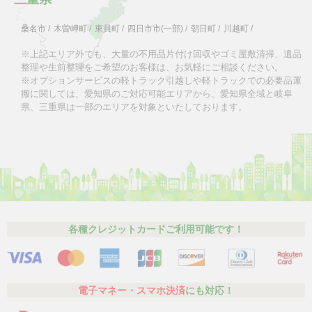
桑名市
/
木曽岬町
/
東員町
/
四日市市(一部)
/
朝日町
/
川越町
/
※上記エリア外でも、大量の不用品片付け回収やゴミ屋敷清掃、遺品
整理や生前整理をご希望のお客様は、お気軽にご相談ください。
※オプションサービスの軽トラック引越しや軽トラックでの必要品運
搬に関しては、愛知県のご対応可能エリアから、愛知県全域と岐阜
県、三重県は一部のエリアを対象といたしております。
各種クレジットカードご利用可能です！
電子マネー・スマホ決済
にも対応！