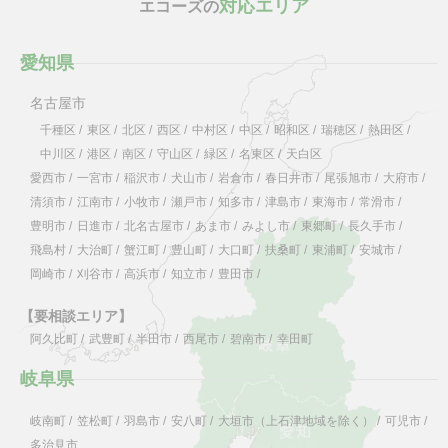
対応エリア
エコーズの
愛知県
名古屋市
千種区
/
東区
/
北区
/
西区
/
中村区
/
中区
/
昭和区
/
瑞穂区
/
熱田区
/
中川区
/
港区
/
南区
/
守山区
/
緑区
/
名東区
/
天白区
愛西市
/
一宮市
/
稲沢市
/
犬山市
/
岩倉市
/
春日井市
/
尾張旭市
/
大府市
/
清須市
/
江南市
/
小牧市
/
瀬戸市
/
知多市
/
津島市
/
東海市
/
常滑市
/
豊明市
/
日進市
/
北名古屋市
/
あま市
/
みよし市
/
東郷町
/
長久手市
/
飛島村
/
大治町
/
蟹江町
/
豊山町
/
大口町
/
扶桑町
/
東浦町
/
安城市
/
岡崎市
/
刈谷市
/
高浜市
/
知立市
/
豊田市
/
【要相談エリア】
阿久比町
/
武豊町
/
半田市
/
西尾市
/
碧南市
/
幸田町
岐阜県
岐南町
/
笠松町
/
羽島市
/
安八町
/
大垣市（上石津地域を除く）
/
可児市
/
多治見市