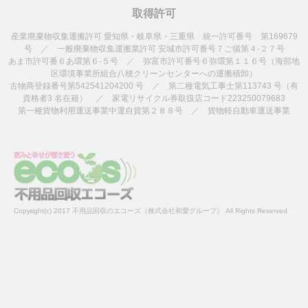
取得許可
産業廃棄物収集運搬許可 愛知県・岐阜県・三重県 統一許可番号 第169679
号 ／ 一般廃棄物収集運搬業許可 安城市許可番号７ご循第４-２７号
あま市許可番６あ環第６-５号 ／ 弥富市許可番号６弥環第１１６号（海部地
区環境事業所組合八穂クリーンセンターへの運搬積卸）
古物商登録番号第542541204200 号 ／ 第二種電気工事士第113743 号（有
資格者3 名在籍） ／ 家電リサイクル券取扱店コード223250079683
第一種貨物利用運送事業中運自貨第２８８号 ／ 貨物軽自動車運送事業
Copyright(c) 2017 不用品回収のエコーズ（株式会社和愛グループ） All Rights Reserved