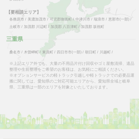
【要相談エリア】
各務原市
/
美濃加茂市
/
可児郡御嵩町
/
中津川市
/
瑞浪市
/
恵那市(一部)
/
土岐市
/
加茂郡 川辺町
/
加茂郡 八百津町
/
加茂郡 坂祝町
三重県
桑名市
/
木曽岬町
/
東員町
/
四日市市(一部)
/
朝日町
/
川越町
/
※上記エリア外でも、大量の不用品片付け回収やゴミ屋敷清掃、遺品
整理や生前整理をご希望のお客様は、お気軽にご相談ください。
※オプションサービスの軽トラック引越しや軽トラックでの必要品運
搬に関しては、愛知県のご対応可能エリアから、愛知県全域と岐阜
県、三重県は一部のエリアを対象といたしております。