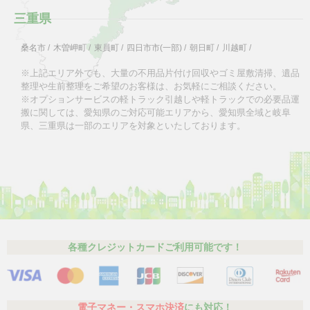
三重県
桑名市
/
木曽岬町
/
東員町
/
四日市市(一部)
/
朝日町
/
川越町
/
※上記エリア外でも、大量の不用品片付け回収やゴミ屋敷清掃、遺品
整理や生前整理をご希望のお客様は、お気軽にご相談ください。
※オプションサービスの軽トラック引越しや軽トラックでの必要品運
搬に関しては、愛知県のご対応可能エリアから、愛知県全域と岐阜
県、三重県は一部のエリアを対象といたしております。
各種クレジットカードご利用可能です！
電子マネー・スマホ決済
にも対応！