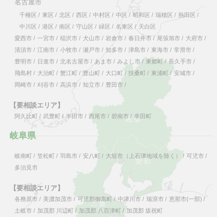
名古屋市
千種区
/
東区
/
北区
/
西区
/
中村区
/
中区
/
昭和区
/
瑞穂区
/
熱田区
/
中川区
/
港区
/
南区
/
守山区
/
緑区
/
名東区
/
天白区
愛西市
/
一宮市
/
稲沢市
/
犬山市
/
岩倉市
/
春日井市
/
尾張旭市
/
大府市
/
清須市
/
江南市
/
小牧市
/
瀬戸市
/
知多市
/
津島市
/
東海市
/
常滑市
/
豊明市
/
日進市
/
北名古屋市
/
あま市
/
みよし市
/
東郷町
/
長久手市
/
飛島村
/
大治町
/
蟹江町
/
豊山町
/
大口町
/
扶桑町
/
東浦町
/
安城市
/
岡崎市
/
刈谷市
/
高浜市
/
知立市
/
豊田市
/
【要相談エリア】
阿久比町
/
武豊町
/
半田市
/
西尾市
/
碧南市
/
幸田町
岐阜県
岐南町
/
笠松町
/
羽島市
/
安八町
/
大垣市（上石津地域を除く）
/
可児市
/
多治見市
【要相談エリア】
各務原市
/
美濃加茂市
/
可児郡御嵩町
/
中津川市
/
瑞浪市
/
恵那市(一部)
/
土岐市
/
加茂郡 川辺町
/
加茂郡 八百津町
/
加茂郡 坂祝町