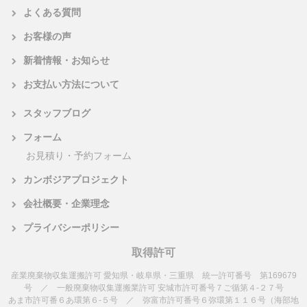
よくある質問
お客様の声
新着情報・お知らせ
お支払い方法について
スタッフブログ
フォーム
お見積り・予約フォーム
カンボジアプロジェクト
会社概要・企業理念
プライバシーポリシー
取得許可
産業廃棄物収集運搬許可 愛知県・岐阜県・三重県 統一許可番号 第169679
号 ／ 一般廃棄物収集運搬業許可 安城市許可番号７ご循第４-２７号
あま市許可番６あ環第６-５号 ／ 弥富市許可番号６弥環第１１６号（海部地