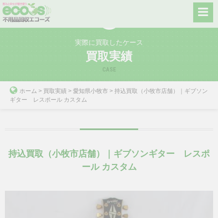
Skip
to
content
実際に買取したケース
買取実績
CASE
ホーム
>
買取実績
>
愛知県小牧市
>
持込買取（小牧市店舗）｜ギブソン
ギター レスポール カスタム
持込買取（小牧市店舗）｜ギブソンギター レスポ
ール カスタム