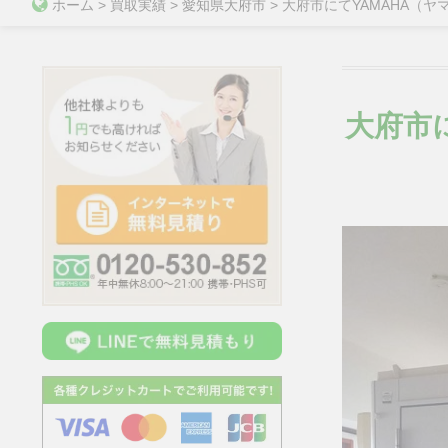
ホーム
>
買取実績
>
愛知県大府市
>
大府市にてYAMAHA（ヤ
大府市に