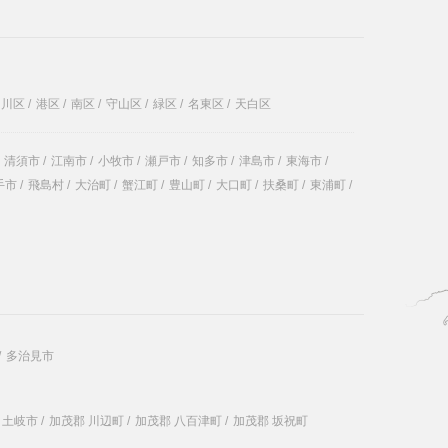
中川区
/
港区
/
南区
/
守山区
/
緑区
/
名東区
/
天白区
清須市
/
江南市
/
小牧市
/
瀬戸市
/
知多市
/
津島市
/
東海市
/
手市
/
飛島村
/
大治町
/
蟹江町
/
豊山町
/
大口町
/
扶桑町
/
東浦町
/
/
多治見市
土岐市
/
加茂郡 川辺町
/
加茂郡 八百津町
/
加茂郡 坂祝町