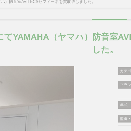
マハ）防音室AVITECSセフィーネを買取致しました。
てYAMAHA（ヤマハ）防音室AV
した。
カテ
ブラ
年式
型番