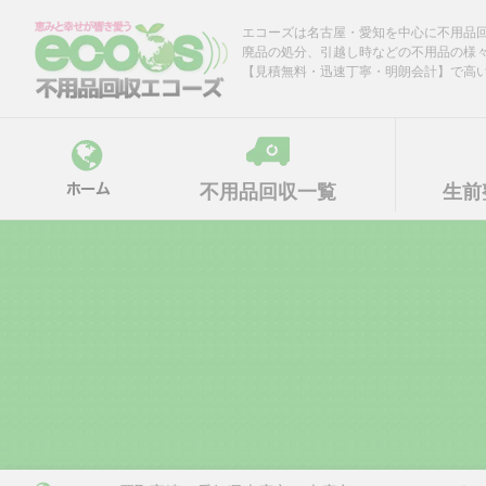
Skip
エコーズは名古屋・愛知を中心に不用品
to
廃品の処分、引越し時などの不用品の様
content
【見積無料・迅速丁寧・明朗会計】で高
不用品回収一覧
生前