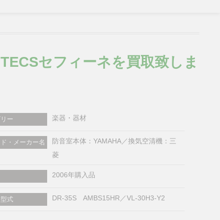
ITECSセフィーネを買取致しま
楽器・器材
ゴリー
防音室本体：YAMAHA／換気空清機：三
ンド・メーカー名
菱
2006年購入品
DR-35S AMBS15HR／VL-30H3-Y2
・型式