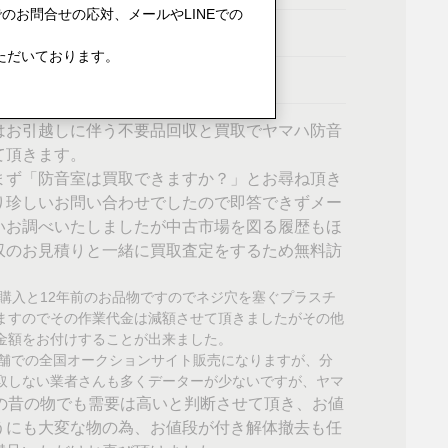
のお問合せの応対、メールやLINEでの
ただいております。
はお引越しに伴う不要品回収と買取でヤマハ防音
て頂きます。
まず「防音室は買取できますか？」とお尋ね頂き
り珍しいお問い合わせでしたので即答できずメー
いお調べいたしましたが中古市場を図る履歴もほ
収のお見積りと一緒に買取査定をするため無料訪
年購入と12年前のお品物ですのでネジ穴を塞ぐプラスチ
ますのでその作業代金は減額させて頂きましたがその他
金額をお付けすることが出来ました。
店舗での全国オークションサイト販売になりますが、分
取しない業者さんも多くデーターが少ないですが、ヤマ
の昔の物でも需要は高いと判断させて頂き、お値
うにも大変な物の為、お値段が付き解体撤去も任