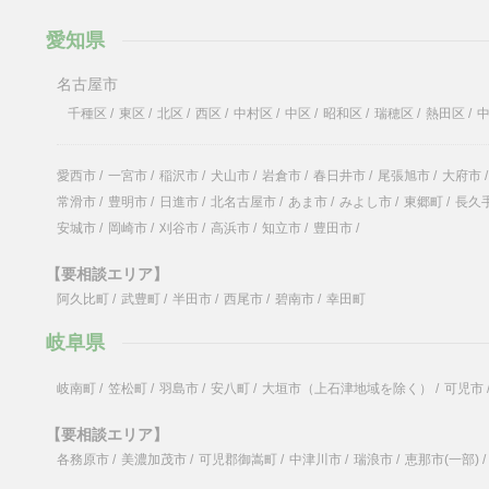
愛知県
名古屋市
千種区
/
東区
/
北区
/
西区
/
中村区
/
中区
/
昭和区
/
瑞穂区
/
熱田区
/
愛西市
/
一宮市
/
稲沢市
/
犬山市
/
岩倉市
/
春日井市
/
尾張旭市
/
大府市
/
常滑市
/
豊明市
/
日進市
/
北名古屋市
/
あま市
/
みよし市
/
東郷町
/
長久
安城市
/
岡崎市
/
刈谷市
/
高浜市
/
知立市
/
豊田市
/
【要相談エリア】
阿久比町
/
武豊町
/
半田市
/
西尾市
/
碧南市
/
幸田町
岐阜県
岐南町
/
笠松町
/
羽島市
/
安八町
/
大垣市（上石津地域を除く）
/
可児市
【要相談エリア】
各務原市
/
美濃加茂市
/
可児郡御嵩町
/
中津川市
/
瑞浪市
/
恵那市(一部)
/