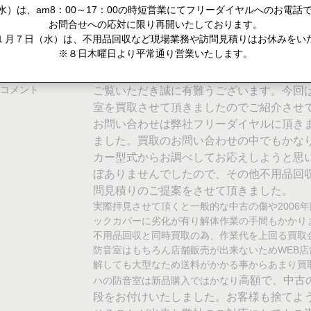
）は、am8：00～17：00の時短営業にてフリーダイヤルへのお電話で
お問合せへの応対に限り再開いたしております。
不用品回収と同時買取
１月７日（水）は、不用品回収など現場業務や訪問見積りはお休みをい
※８日木曜日より平常通り営業いたします。
大府市
コメント
ご覧いただき誠に有難うございます。今回
室を買取させて頂きましたのでご紹介させ
お問い合わせは弊社フリーダイヤルに頂き
ました。買取のお問い合わせの中でもかな
カー型式からお調べしてお応えしようと思
ぼありませんでしたので、その他不用品回
問見積りのご提案をさせて頂きました。
実際拝見させて頂くと一般的な中古の傷や2006
ックカバーに劣化が有り解体作業の手間もかかり
不用品回収と同時買取の為、作業代を上回る買取
防音室はもちろん店舗販売が出来ないためWEB
解しても大型なため送料がかかる事からあまり買
高額で、中古
ハの防音室は新品購入ではかなり
段をお付けいたしました。お客様も捨てよ