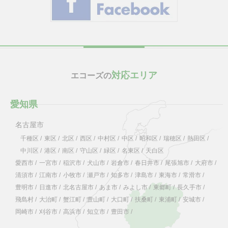
対応エリア
エコーズの
愛知県
名古屋市
千種区
/
東区
/
北区
/
西区
/
中村区
/
中区
/
昭和区
/
瑞穂区
/
熱田区
/
中川区
/
港区
/
南区
/
守山区
/
緑区
/
名東区
/
天白区
愛西市
/
一宮市
/
稲沢市
/
犬山市
/
岩倉市
/
春日井市
/
尾張旭市
/
大府市
/
清須市
/
江南市
/
小牧市
/
瀬戸市
/
知多市
/
津島市
/
東海市
/
常滑市
/
豊明市
/
日進市
/
北名古屋市
/
あま市
/
みよし市
/
東郷町
/
長久手市
/
飛島村
/
大治町
/
蟹江町
/
豊山町
/
大口町
/
扶桑町
/
東浦町
/
安城市
/
岡崎市
/
刈谷市
/
高浜市
/
知立市
/
豊田市
/