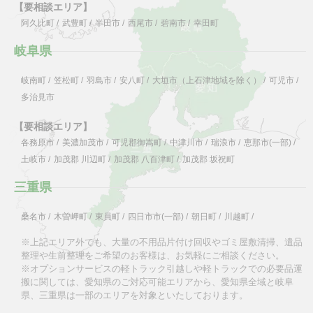
【要相談エリア】
阿久比町
/
武豊町
/
半田市
/
西尾市
/
碧南市
/
幸田町
岐阜県
岐南町
/
笠松町
/
羽島市
/
安八町
/
大垣市（上石津地域を除く）
/
可児市
/
多治見市
【要相談エリア】
各務原市
/
美濃加茂市
/
可児郡御嵩町
/
中津川市
/
瑞浪市
/
恵那市(一部)
/
土岐市
/
加茂郡 川辺町
/
加茂郡 八百津町
/
加茂郡 坂祝町
三重県
桑名市
/
木曽岬町
/
東員町
/
四日市市(一部)
/
朝日町
/
川越町
/
※上記エリア外でも、大量の不用品片付け回収やゴミ屋敷清掃、遺品
整理や生前整理をご希望のお客様は、お気軽にご相談ください。
※オプションサービスの軽トラック引越しや軽トラックでの必要品運
搬に関しては、愛知県のご対応可能エリアから、愛知県全域と岐阜
県、三重県は一部のエリアを対象といたしております。