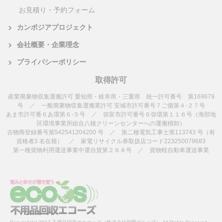
お見積り・予約フォーム
カンボジアプロジェクト
会社概要・企業理念
プライバシーポリシー
取得許可
産業廃棄物収集運搬許可 愛知県・岐阜県・三重県 統一許可番号 第169679
号 ／ 一般廃棄物収集運搬業許可 安城市許可番号７ご循第４-２７号
あま市許可番６あ環第６-５号 ／ 弥富市許可番号６弥環第１１６号（海部地
区環境事業所組合八穂クリーンセンターへの運搬積卸）
古物商登録番号第542541204200 号 ／ 第二種電気工事士第113743 号（有
資格者3 名在籍） ／ 家電リサイクル券取扱店コード223250079683
第一種貨物利用運送事業中運自貨第２８８号 ／ 貨物軽自動車運送事業