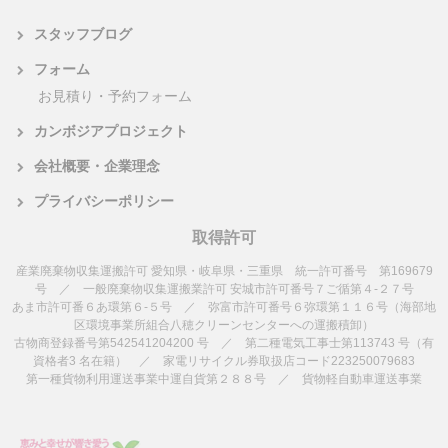
スタッフブログ
フォーム
お見積り・予約フォーム
カンボジアプロジェクト
会社概要・企業理念
プライバシーポリシー
取得許可
産業廃棄物収集運搬許可 愛知県・岐阜県・三重県 統一許可番号 第169679
号 ／ 一般廃棄物収集運搬業許可 安城市許可番号７ご循第４-２７号
あま市許可番６あ環第６-５号 ／ 弥富市許可番号６弥環第１１６号（海部地
区環境事業所組合八穂クリーンセンターへの運搬積卸）
古物商登録番号第542541204200 号 ／ 第二種電気工事士第113743 号（有
資格者3 名在籍） ／ 家電リサイクル券取扱店コード223250079683
第一種貨物利用運送事業中運自貨第２８８号 ／ 貨物軽自動車運送事業