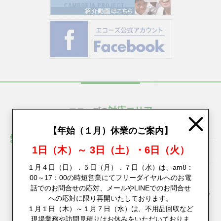
対応エリア
エコーズの
Close
【年始（１月）休業のご案内】
愛知県
1日（木）～ 3日（土）・6日（火）
名古屋市
１月４日（日）．５日（月）．７日（水）は、am8：
千種区
/
東区
/
北区
/
西区
/
中村区
/
中区
/
昭和区
/
瑞穂区
/
熱田区
/
00～17：00の時短営業にてフリーダイヤルへのお電
中川区
/
港区
/
南区
/
守山区
/
緑区
/
名東区
/
天白区
話でのお問合せの応対、メールやLINEでのお問合せ
愛西市
/
一宮市
/
稲沢市
/
犬山市
/
岩倉市
/
春日井市
/
尾張旭市
/
大府市
/
への応対に限り再開いたしております。
清須市
/
江南市
/
小牧市
/
瀬戸市
/
知多市
/
津島市
/
東海市
/
常滑市
/
１月１日（木）～１月７日（水）は、不用品回収など
現場業務や訪問見積りはお休みをいただいておりま
豊明市
/
日進市
/
北名古屋市
/
あま市
/
みよし市
/
東郷町
/
長久手市
/