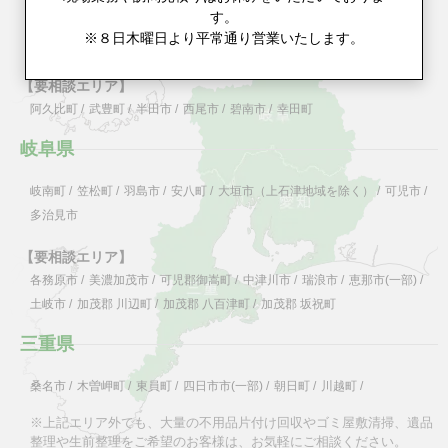
す。
飛島村
/
大治町
/
蟹江町
/
豊山町
/
大口町
/
扶桑町
/
東浦町
/
安城市
/
※８日木曜日より平常通り営業いたします。
岡崎市
/
刈谷市
/
高浜市
/
知立市
/
豊田市
/
【要相談エリア】
阿久比町
/
武豊町
/
半田市
/
西尾市
/
碧南市
/
幸田町
岐阜県
岐南町
/
笠松町
/
羽島市
/
安八町
/
大垣市（上石津地域を除く）
/
可児市
/
多治見市
【要相談エリア】
各務原市
/
美濃加茂市
/
可児郡御嵩町
/
中津川市
/
瑞浪市
/
恵那市(一部)
/
土岐市
/
加茂郡 川辺町
/
加茂郡 八百津町
/
加茂郡 坂祝町
三重県
桑名市
/
木曽岬町
/
東員町
/
四日市市(一部)
/
朝日町
/
川越町
/
※上記エリア外でも、大量の不用品片付け回収やゴミ屋敷清掃、遺品
整理や生前整理をご希望のお客様は、お気軽にご相談ください。