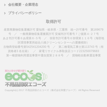
会社概要・企業理念
プライバシーポリシー
取得許可
産業廃棄物収集運搬許可 愛知県・岐阜県・三重県 統一許可番号 第169679
号 ／ 一般廃棄物収集運搬業許可 安城市許可番号７ご循第４-２７号
あま市許可番６あ環第６-５号 ／ 弥富市許可番号６弥環第１１６号（海部地
区環境事業所組合八穂クリーンセンターへの運搬積卸）
古物商登録番号第542541204200 号 ／ 第二種電気工事士第113743 号（有
資格者3 名在籍） ／ 家電リサイクル券取扱店コード223250079683
第一種貨物利用運送事業中運自貨第２８８号 ／ 貨物軽自動車運送事業
Copyright(c) 2017 不用品回収のエコーズ（株式会社和愛グループ） All Rights Reserved