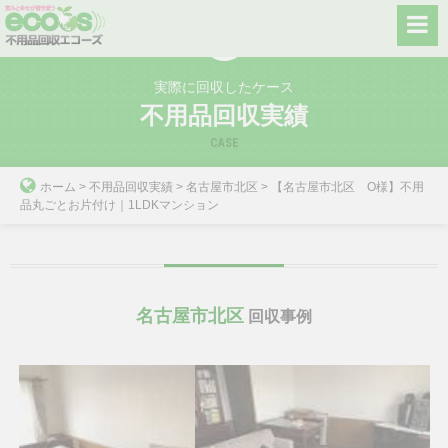
Skip
to
content
実際に回収したケース
不用品回収実績
CASE
ホーム
>
不用品回収実績
>
名古屋市北区
>
【名古屋市北区 O様】不用
品丸ごとお片付け｜1LDKマンション
名古屋市北区
回収事例