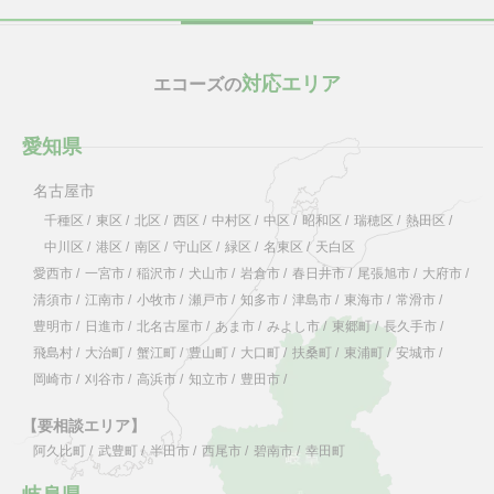
対応エリア
エコーズの
愛知県
名古屋市
千種区
/
東区
/
北区
/
西区
/
中村区
/
中区
/
昭和区
/
瑞穂区
/
熱田区
/
中川区
/
港区
/
南区
/
守山区
/
緑区
/
名東区
/
天白区
愛西市
/
一宮市
/
稲沢市
/
犬山市
/
岩倉市
/
春日井市
/
尾張旭市
/
大府市
/
清須市
/
江南市
/
小牧市
/
瀬戸市
/
知多市
/
津島市
/
東海市
/
常滑市
/
豊明市
/
日進市
/
北名古屋市
/
あま市
/
みよし市
/
東郷町
/
長久手市
/
飛島村
/
大治町
/
蟹江町
/
豊山町
/
大口町
/
扶桑町
/
東浦町
/
安城市
/
岡崎市
/
刈谷市
/
高浜市
/
知立市
/
豊田市
/
【要相談エリア】
阿久比町
/
武豊町
/
半田市
/
西尾市
/
碧南市
/
幸田町