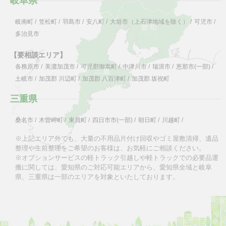
岐阜県
岐南町
/
笠松町
/
羽島市
/
安八町
/
大垣市（上石津地域を除く）
/
可児市
/
多治見市
【要相談エリア】
各務原市
/
美濃加茂市
/
可児郡御嵩町
/
中津川市
/
瑞浪市
/
恵那市(一部)
/
土岐市
/
加茂郡 川辺町
/
加茂郡 八百津町
/
加茂郡 坂祝町
三重県
桑名市
/
木曽岬町
/
東員町
/
四日市市(一部)
/
朝日町
/
川越町
/
※上記エリア外でも、大量の不用品片付け回収やゴミ屋敷清掃、遺品
整理や生前整理をご希望のお客様は、お気軽にご相談ください。
※オプションサービスの軽トラック引越しや軽トラックでの必要品運
搬に関しては、愛知県のご対応可能エリアから、愛知県全域と岐阜
県、三重県は一部のエリアを対象といたしております。