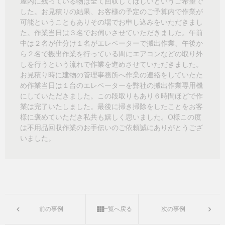
屋内に残っている物は全て回収してほしいというご希望で
した。お見積りの結果、お客様の予定のご予算内で作業が
可能ということもありその場でお申し込みをいただきまし
た。作業当日は３名でお伺いさせていただきました。午前
中は２名が仕分け１名がエレベーターで搬出作業、午後か
ら２名で搬出作業を行っている間にエアコンなどの取り外
しを行うという流れで作業を進めさせていただきました。
お見積り時に建物の管理事務所へ作業の連絡をしていたた
め作業当日は１台のエレベーターを弊社の搬出作業専用機
にしていただきました。この段取りもあり６時間ほどで作
業は完了いたしました。最後に掃き掃除をしたことをお客
様に褒めていただき私共も嬉しく思いました。O様この度
は不用品回収作業のお手伝いのご依頼誠にありがとうござ
いました。
前の事例
一覧へ戻る
次の事例