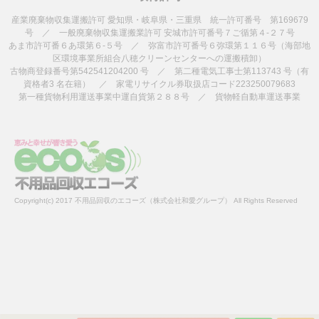
産業廃棄物収集運搬許可 愛知県・岐阜県・三重県 統一許可番号 第169679
号 ／ 一般廃棄物収集運搬業許可 安城市許可番号７ご循第４-２７号
あま市許可番６あ環第６-５号 ／ 弥富市許可番号６弥環第１１６号（海部地
区環境事業所組合八穂クリーンセンターへの運搬積卸）
古物商登録番号第542541204200 号 ／ 第二種電気工事士第113743 号（有
資格者3 名在籍） ／ 家電リサイクル券取扱店コード223250079683
第一種貨物利用運送事業中運自貨第２８８号 ／ 貨物軽自動車運送事業
Copyright(c) 2017 不用品回収のエコーズ（株式会社和愛グループ） All Rights Reserved