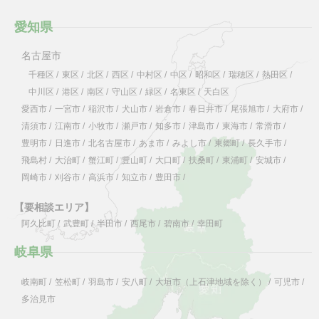
愛知県
名古屋市
千種区
/
東区
/
北区
/
西区
/
中村区
/
中区
/
昭和区
/
瑞穂区
/
熱田区
/
中川区
/
港区
/
南区
/
守山区
/
緑区
/
名東区
/
天白区
愛西市
/
一宮市
/
稲沢市
/
犬山市
/
岩倉市
/
春日井市
/
尾張旭市
/
大府市
/
清須市
/
江南市
/
小牧市
/
瀬戸市
/
知多市
/
津島市
/
東海市
/
常滑市
/
豊明市
/
日進市
/
北名古屋市
/
あま市
/
みよし市
/
東郷町
/
長久手市
/
飛島村
/
大治町
/
蟹江町
/
豊山町
/
大口町
/
扶桑町
/
東浦町
/
安城市
/
岡崎市
/
刈谷市
/
高浜市
/
知立市
/
豊田市
/
【要相談エリア】
阿久比町
/
武豊町
/
半田市
/
西尾市
/
碧南市
/
幸田町
岐阜県
岐南町
/
笠松町
/
羽島市
/
安八町
/
大垣市（上石津地域を除く）
/
可児市
/
多治見市