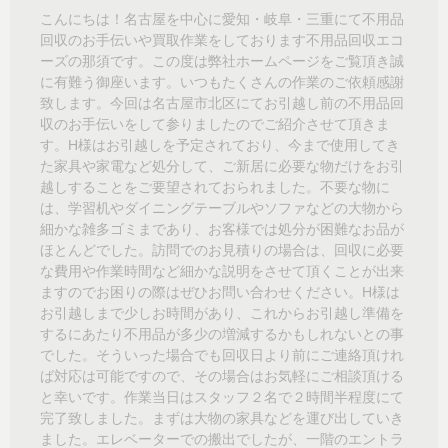
こんにちは！名古屋を中心に愛知・岐阜・三重にて不用品
回収のお手伝いや買取作業をしております不用品回収エコ
ーズの那須です。この度は弊社ホームページをご覧頂き誠
に有難う御座います。いつもたくさんの作業のご依頼感謝
致します。今回は名古屋市北区にてお引越し前の不用品回
収のお手伝いをして参りましたのでご紹介させて頂きま
す。H様はお引越しを予定されており、今まで使用してき
た家具や家電など処分して、ご新居に必要な物だけをお引
越しすることをご要望されておられました。不要な物に
は、学習机やダイニングテーブルやソファなどの大物から
細かな雑多ゴミまであり、お客様では処分が困難なお品が
ほとんどでした。訪問でのお見積りの場合は、回収に必要
な費用や作業時間など細かな説明をさせて頂くことが出来
ますのでお困りの際はぜひお問い合わせください。H様は
お引越しまで少しお時間があり、これからお引越し準備を
するにあたり不用品が多少の増減するかもしれないとの事
でした。そういった場合でも回収日より前にご連絡頂けれ
ば対応は可能ですので、その場合はお気軽にご相談頂ける
と幸いです。作業当日はスタッフ２名で２時間半程度にて
完了致しました。まずは大物の家具などを運び出していき
ました。エレベーターでの搬出でしたが、一階のエントラ