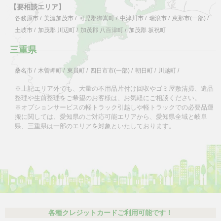
【要相談エリア】
各務原市
/
美濃加茂市
/
可児郡御嵩町
/
中津川市
/
瑞浪市
/
恵那市(一部)
/
土岐市
/
加茂郡 川辺町
/
加茂郡 八百津町
/
加茂郡 坂祝町
三重県
桑名市
/
木曽岬町
/
東員町
/
四日市市(一部)
/
朝日町
/
川越町
/
※上記エリア外でも、大量の不用品片付け回収やゴミ屋敷清掃、遺品
整理や生前整理をご希望のお客様は、お気軽にご相談ください。
※オプションサービスの軽トラック引越しや軽トラックでの必要品運
搬に関しては、愛知県のご対応可能エリアから、愛知県全域と岐阜
県、三重県は一部のエリアを対象といたしております。
各種クレジットカードご利用可能です！