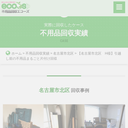
Skip
to
content
実際に回収したケース
不用品回収実績
CASE
ホーム
>
不用品回収実績
>
名古屋市北区
>
【名古屋市北区 H様】引越
し前の不用品まるごと片付け回収
名古屋市北区
回収事例