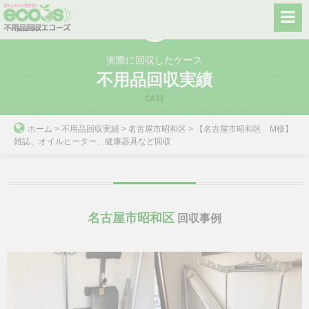
Skip
to
content
実際に回収したケース
不用品回収実績
CASE
ホーム
>
不用品回収実績
>
名古屋市昭和区
>
【名古屋市昭和区 M様】
雑誌、オイルヒーター、健康器具など回収
名古屋市昭和区
回収事例