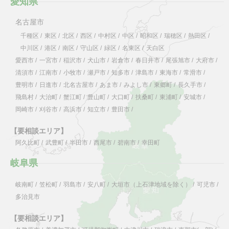
愛知県
名古屋市
千種区
/
東区
/
北区
/
西区
/
中村区
/
中区
/
昭和区
/
瑞穂区
/
熱田区
/
中川区
/
港区
/
南区
/
守山区
/
緑区
/
名東区
/
天白区
愛西市
/
一宮市
/
稲沢市
/
犬山市
/
岩倉市
/
春日井市
/
尾張旭市
/
大府市
/
清須市
/
江南市
/
小牧市
/
瀬戸市
/
知多市
/
津島市
/
東海市
/
常滑市
/
豊明市
/
日進市
/
北名古屋市
/
あま市
/
みよし市
/
東郷町
/
長久手市
/
飛島村
/
大治町
/
蟹江町
/
豊山町
/
大口町
/
扶桑町
/
東浦町
/
安城市
/
岡崎市
/
刈谷市
/
高浜市
/
知立市
/
豊田市
/
【要相談エリア】
阿久比町
/
武豊町
/
半田市
/
西尾市
/
碧南市
/
幸田町
岐阜県
岐南町
/
笠松町
/
羽島市
/
安八町
/
大垣市（上石津地域を除く）
/
可児市
/
多治見市
【要相談エリア】