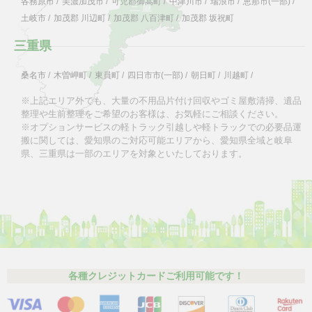
各務原市
/
美濃加茂市
/
可児郡御嵩町
/
中津川市
/
瑞浪市
/
恵那市(一部)
/
土岐市
/
加茂郡 川辺町
/
加茂郡 八百津町
/
加茂郡 坂祝町
三重県
桑名市
/
木曽岬町
/
東員町
/
四日市市(一部)
/
朝日町
/
川越町
/
※上記エリア外でも、大量の不用品片付け回収やゴミ屋敷清掃、遺品
整理や生前整理をご希望のお客様は、お気軽にご相談ください。
※オプションサービスの軽トラック引越しや軽トラックでの必要品運
搬に関しては、愛知県のご対応可能エリアから、愛知県全域と岐阜
県、三重県は一部のエリアを対象といたしております。
各種クレジットカードご利用可能です！