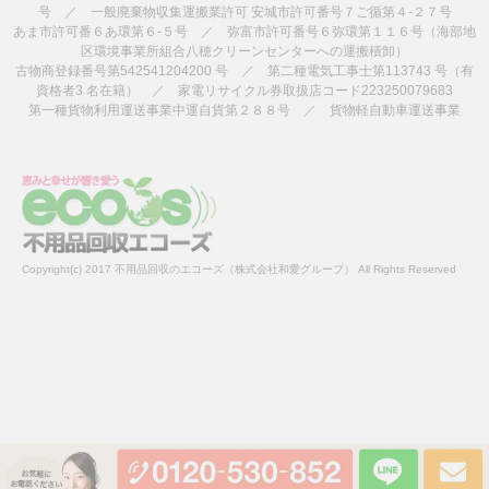
号 ／ 一般廃棄物収集運搬業許可 安城市許可番号７ご循第４-２７号
あま市許可番６あ環第６-５号 ／ 弥富市許可番号６弥環第１１６号（海部地
区環境事業所組合八穂クリーンセンターへの運搬積卸）
古物商登録番号第542541204200 号 ／ 第二種電気工事士第113743 号（有
資格者3 名在籍） ／ 家電リサイクル券取扱店コード223250079683
第一種貨物利用運送事業中運自貨第２８８号 ／ 貨物軽自動車運送事業
Copyright(c) 2017 不用品回収のエコーズ（株式会社和愛グループ） All Rights Reserved