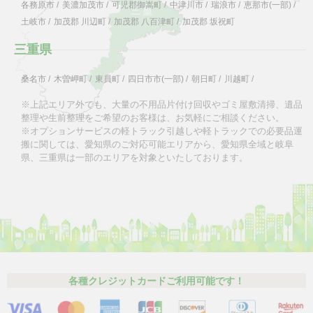
各務原市
/
美濃加茂市
/
可児郡御嵩町
/
中津川市
/
瑞浪市
/
恵那市(一部)
/
土岐市
/
加茂郡 川辺町
/
加茂郡 八百津町
/
加茂郡 坂祝町
三重県
桑名市
/
木曽岬町
/
東員町
/
四日市市(一部)
/
朝日町
/
川越町
/
※上記エリア外でも、大量の不用品片付け回収やゴミ屋敷清掃、遺品
整理や生前整理をご希望のお客様は、お気軽にご相談ください。
※オプションサービスの軽トラック引越しや軽トラックでの必要品運
搬に関しては、愛知県のご対応可能エリアから、愛知県全域と岐阜
県、三重県は一部のエリアを対象といたしております。
各種クレジットカードご利用可能です！