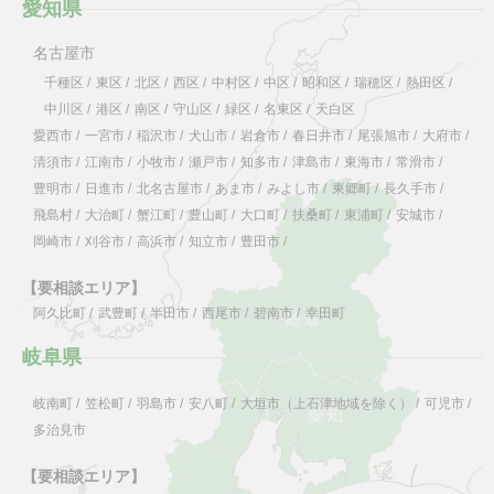
愛知県
名古屋市
千種区
/
東区
/
北区
/
西区
/
中村区
/
中区
/
昭和区
/
瑞穂区
/
熱田区
/
中川区
/
港区
/
南区
/
守山区
/
緑区
/
名東区
/
天白区
愛西市
/
一宮市
/
稲沢市
/
犬山市
/
岩倉市
/
春日井市
/
尾張旭市
/
大府市
/
清須市
/
江南市
/
小牧市
/
瀬戸市
/
知多市
/
津島市
/
東海市
/
常滑市
/
豊明市
/
日進市
/
北名古屋市
/
あま市
/
みよし市
/
東郷町
/
長久手市
/
飛島村
/
大治町
/
蟹江町
/
豊山町
/
大口町
/
扶桑町
/
東浦町
/
安城市
/
岡崎市
/
刈谷市
/
高浜市
/
知立市
/
豊田市
/
【要相談エリア】
阿久比町
/
武豊町
/
半田市
/
西尾市
/
碧南市
/
幸田町
岐阜県
岐南町
/
笠松町
/
羽島市
/
安八町
/
大垣市（上石津地域を除く）
/
可児市
/
多治見市
【要相談エリア】