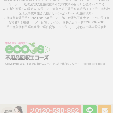
号 ／ 一般廃棄物収集運搬業許可 安城市許可番号７ご循第４-２７号
あま市許可番６あ環第６-５号 ／ 弥富市許可番号６弥環第１１６号（海部地
区環境事業所組合八穂クリーンセンターへの運搬積卸）
古物商登録番号第542541204200 号 ／ 第二種電気工事士第113743 号（有
資格者3 名在籍） ／ 家電リサイクル券取扱店コード223250079683
第一種貨物利用運送事業中運自貨第２８８号 ／ 貨物軽自動車運送事業
Copyright(c) 2017 不用品回収のエコーズ（株式会社和愛グループ） All Rights Reserved