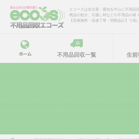
Skip
エコーズは名古屋・愛知を中心に不用品
to
廃品の処分、引越し時などの不用品の様
content
【見積無料・迅速丁寧・明朗会計】で高
不用品回収一覧
生前