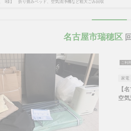
 I様】 折り畳みベッド、空気清浄機など粗大ごみ回収
名古屋市瑞穂区
回
ご利
家電
【名
空気