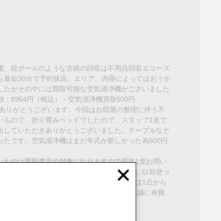
電、段ボールのような古紙の回収は不用品回収エコーズ
ら最短30分で予約状況、エリア、内容によってはおうか
したがその中には買取可能な空気清浄機がございました
8964円（税込）－空気清浄機買取500円
にありがとうございます。今回はお部屋の整理に伴う不
いもので、折り畳みベッドでしたので、スタッフ1名で
出していただきありがとうございました。テーブルなど
たです。空気清浄機はまだ年式が新しかった為500円
いものは買取査定の対象になりますので是非1度お問い
の方は、家具や家電など新しく買い替える際、以前使っ
Close
討される方も多いと思いますが、エコーズでは1点から
非お気軽にお問い合わせ下さい。I様この度は誠に有難