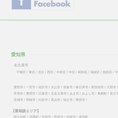
愛知県
名古屋市
千種区
/
東区
/
北区
/
西区
/
中村区
/
中区
/
昭和区
/
瑞穂区
/
熱田区
/
愛西市
/
一宮市
/
稲沢市
/
犬山市
/
岩倉市
/
春日井市
/
尾張旭市
/
大府市
/
常滑市
/
豊明市
/
日進市
/
北名古屋市
/
あま市
/
みよし市
/
東郷町
/
長久
安城市
/
岡崎市
/
刈谷市
/
高浜市
/
知立市
/
豊田市
/
【要相談エリア】
阿久比町
/
武豊町
/
半田市
/
西尾市
/
碧南市
/
幸田町