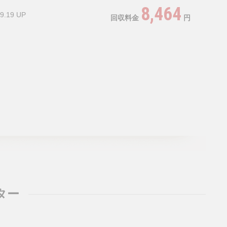
8,464
9.19 UP
回収料金
円
ター