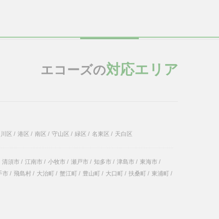
対応エリア
エコーズの
中川区
/
港区
/
南区
/
守山区
/
緑区
/
名東区
/
天白区
清須市
/
江南市
/
小牧市
/
瀬戸市
/
知多市
/
津島市
/
東海市
/
手市
/
飛島村
/
大治町
/
蟹江町
/
豊山町
/
大口町
/
扶桑町
/
東浦町
/