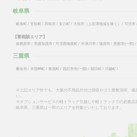
岐阜県
岐南町
/
笠松町
/
羽島市
/
安八町
/
大垣市（上石津地域を除く）
/
可児市
【要相談エリア】
各務原市
/
美濃加茂市
/
可児郡御嵩町
/
中津川市
/
瑞浪市
/
恵那市(一部)
/
三重県
桑名市
/
木曽岬町
/
東員町
/
四日市市(一部)
/
朝日町
/
川越町
/
※上記エリア外でも、大量の不用品片付け回収やゴミ屋敷清掃、遺
い。
※オプションサービスの軽トラック引越しや軽トラックでの必要品
岐阜県、三重県は一部のエリアを対象といたしております。