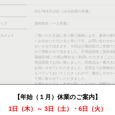
2017年9月19日（15分程度の作業）
ッフ
酒井龍史（一人作業）
コメント
ご覧いただき誠に有り難う御座います。家具や家
へお任せいただけると幸いです。お問い合わせか
がいさせて頂きます。今回は少量回収のご依頼で
ので買取させて頂きました。不用品回収ご負担金額：
瑞穂区I様この度は弊社をご利用いただきまこと
用品回収でお伺い致しました。回収品は一番大き
お伺いさせていただきました。玄関までお荷物を
もバラシておいてくださったので、搬出しやすかっ
で買い取らせていただきました。
不要なものでも、年式が新しいものや、状態がい
合わせ下さい。マンションやアパートにお住まい
ていたものを保管するスペースがない為処分を検
【年始（１月）休業のご案内】
の少量回収でも喜んでお伺いいたしますので、是
うございました。
1日（木）～ 3日（土）・6日（火）