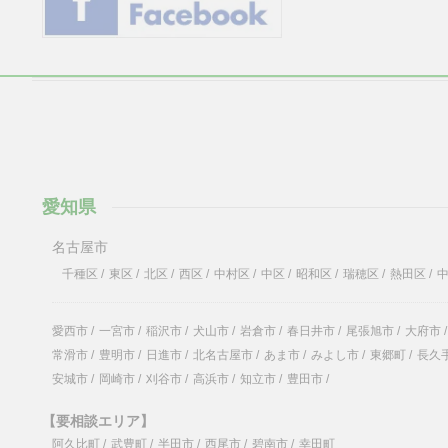
愛知県
名古屋市
千種区
/
東区
/
北区
/
西区
/
中村区
/
中区
/
昭和区
/
瑞穂区
/
熱田区
/
愛西市
/
一宮市
/
稲沢市
/
犬山市
/
岩倉市
/
春日井市
/
尾張旭市
/
大府市
/
常滑市
/
豊明市
/
日進市
/
北名古屋市
/
あま市
/
みよし市
/
東郷町
/
長久
安城市
/
岡崎市
/
刈谷市
/
高浜市
/
知立市
/
豊田市
/
【要相談エリア】
阿久比町
/
武豊町
/
半田市
/
西尾市
/
碧南市
/
幸田町