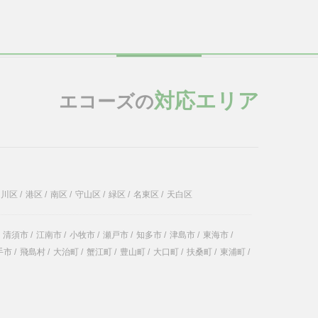
対応エリア
エコーズの
中川区
/
港区
/
南区
/
守山区
/
緑区
/
名東区
/
天白区
清須市
/
江南市
/
小牧市
/
瀬戸市
/
知多市
/
津島市
/
東海市
/
手市
/
飛島村
/
大治町
/
蟹江町
/
豊山町
/
大口町
/
扶桑町
/
東浦町
/