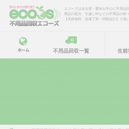
Skip
エコーズは名古屋・愛知を中心に不用品
to
廃品の処分、引越し時などの不用品の様
content
【見積無料・迅速丁寧・明朗会計】で高
不用品回収一覧
生前