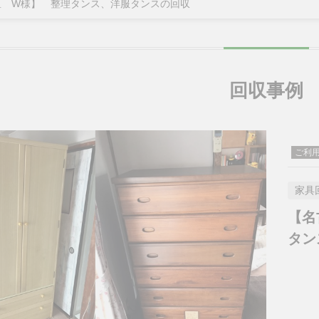
区 W様】 整理タンス、洋服タンスの回収
回収事例
ご利
家具
【名
タン