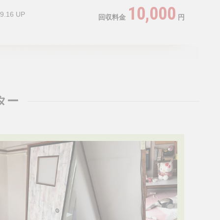
10,000
9.16 UP
回収料金
円
ター