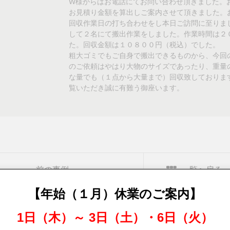
W様からはお電話にてお問い合わせ頂きました。
お見積り金額を算出しご案内させて頂きました。
回収作業日の打ち合わせをし本日ご訪問に至りま
して２名にて搬出作業をしました。作業時間は２
た。回収金額は１０８００円（税込）でした。
粗大ゴミでもご自身で搬出できるものから、今回
のご依頼はやはり大物のサイズであったり、重量
な量でも（１点から大量まで）回収致しておりま
覧いただき誠に有難う御座います。
前の事例
一覧へ戻る
【年始（１月）休業のご案内】
1日（木）～ 3日（土）・6日（火）