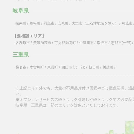
岐阜県
岐南町
/
笠松町
/
羽島市
/
安八町
/
大垣市（上石津地域を除く）
/
可児市
【要相談エリア】
各務原市
/
美濃加茂市
/
可児郡御嵩町
/
中津川市
/
瑞浪市
/
恵那市(一部)
/
三重県
桑名市
/
木曽岬町
/
東員町
/
四日市市(一部)
/
朝日町
/
川越町
/
※上記エリア外でも、大量の不用品片付け回収やゴミ屋敷清掃、遺
い。
※オプションサービスの軽トラック引越しや軽トラックでの必要品
岐阜県、三重県は一部のエリアを対象といたしております。