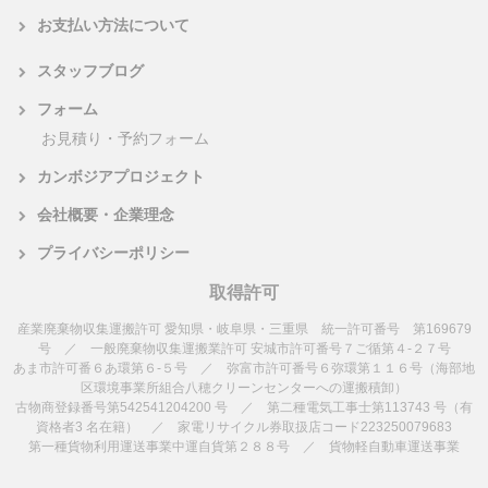
お支払い方法について
スタッフブログ
フォーム
お見積り・予約フォーム
カンボジアプロジェクト
会社概要・企業理念
プライバシーポリシー
取得許可
産業廃棄物収集運搬許可 愛知県・岐阜県・三重県 統一許可番号 第169679
号 ／ 一般廃棄物収集運搬業許可 安城市許可番号７ご循第４-２７号
あま市許可番６あ環第６-５号 ／ 弥富市許可番号６弥環第１１６号（海部地
区環境事業所組合八穂クリーンセンターへの運搬積卸）
古物商登録番号第542541204200 号 ／ 第二種電気工事士第113743 号（有
資格者3 名在籍） ／ 家電リサイクル券取扱店コード223250079683
第一種貨物利用運送事業中運自貨第２８８号 ／ 貨物軽自動車運送事業