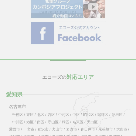
対応エリア
エコーズの
愛知県
名古屋市
千種区
/
東区
/
北区
/
西区
/
中村区
/
中区
/
昭和区
/
瑞穂区
/
熱田区
/
中川区
/
港区
/
南区
/
守山区
/
緑区
/
名東区
/
天白区
愛西市
/
一宮市
/
稲沢市
/
犬山市
/
岩倉市
/
春日井市
/
尾張旭市
/
大府市
/