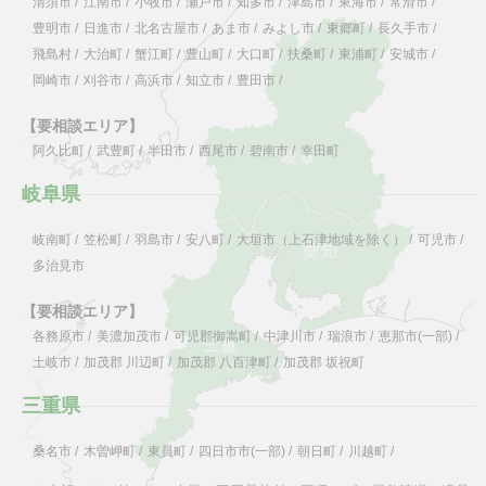
清須市
/
江南市
/
小牧市
/
瀬戸市
/
知多市
/
津島市
/
東海市
/
常滑市
/
豊明市
/
日進市
/
北名古屋市
/
あま市
/
みよし市
/
東郷町
/
長久手市
/
飛島村
/
大治町
/
蟹江町
/
豊山町
/
大口町
/
扶桑町
/
東浦町
/
安城市
/
岡崎市
/
刈谷市
/
高浜市
/
知立市
/
豊田市
/
【要相談エリア】
阿久比町
/
武豊町
/
半田市
/
西尾市
/
碧南市
/
幸田町
岐阜県
岐南町
/
笠松町
/
羽島市
/
安八町
/
大垣市（上石津地域を除く）
/
可児市
/
多治見市
【要相談エリア】
各務原市
/
美濃加茂市
/
可児郡御嵩町
/
中津川市
/
瑞浪市
/
恵那市(一部)
/
土岐市
/
加茂郡 川辺町
/
加茂郡 八百津町
/
加茂郡 坂祝町
三重県
桑名市
/
木曽岬町
/
東員町
/
四日市市(一部)
/
朝日町
/
川越町
/