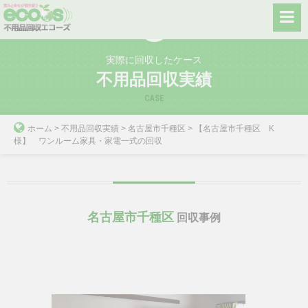
Skip
to
content
実際に回収したケース
不用品回収実績
CASE
ホーム
>
不用品回収実績
>
名古屋市千種区
>
【名古屋市千種区 K
様】 ワンルーム家具・家電一式の回収
名古屋市千種区
回収事例