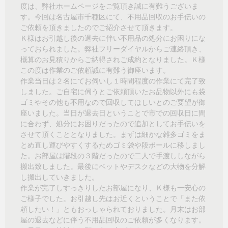
度は、弊社ホームページをご覧頂き誠に有難うございま
す。今回は名古屋市千種区にて、不用品回収のお手伝いの
ご依頼を頂きましたのでご紹介させて頂きます。
Ｋ様はお引越し後の退去に伴い不用品の処分にお困りにな
っておられました。弊社フリーダイヤルからご連絡頂き、
概算のお見積りからご納得されご成約となりました。Ｋ様
この度は作業のご依頼誠に有難う御座います。
作業当日は２名にてお伺いし１時間程度の作業にて完了致
しました。ご自宅に伺うとご依頼頂いたお品物以外にも袋
ゴミやその他も不用なので回収してほしいとのご要望が御
座いました。当日が退去日ということで市での回収日に間
に合わず、処分にお困りだったので追加としてお手伝いを
させて頂くこととなりました。まずは細かな雑多ゴミをま
とめ直し運びやすくするためゴミ袋や段ボールに移しまし
た。お部屋は階段の３階だったので二人で手渡ししながら
搬出致しました。最後にベットやデスクなどの大物を分解
し搬出していきました。
作業が完了しすっきりしたお部屋になり、Ｋ様も一安心の
ご様子でした。お引越し先はお近くということで「また依
頼したい！」ともおっしゃられておりました。月末はお部
屋の退去などに伴う不用品回収のご依頼が多くなります。