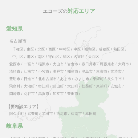
対応エリア
エコーズの
愛知県
名古屋市
千種区
/
東区
/
北区
/
西区
/
中村区
/
中区
/
昭和区
/
瑞穂区
/
熱田区
/
中川区
/
港区
/
南区
/
守山区
/
緑区
/
名東区
/
天白区
愛西市
/
一宮市
/
稲沢市
/
犬山市
/
岩倉市
/
春日井市
/
尾張旭市
/
大府市
/
清須市
/
江南市
/
小牧市
/
瀬戸市
/
知多市
/
津島市
/
東海市
/
常滑市
/
豊明市
/
日進市
/
北名古屋市
/
あま市
/
みよし市
/
東郷町
/
長久手市
/
飛島村
/
大治町
/
蟹江町
/
豊山町
/
大口町
/
扶桑町
/
東浦町
/
安城市
/
岡崎市
/
刈谷市
/
高浜市
/
知立市
/
豊田市
/
【要相談エリア】
阿久比町
/
武豊町
/
半田市
/
西尾市
/
碧南市
/
幸田町
岐阜県