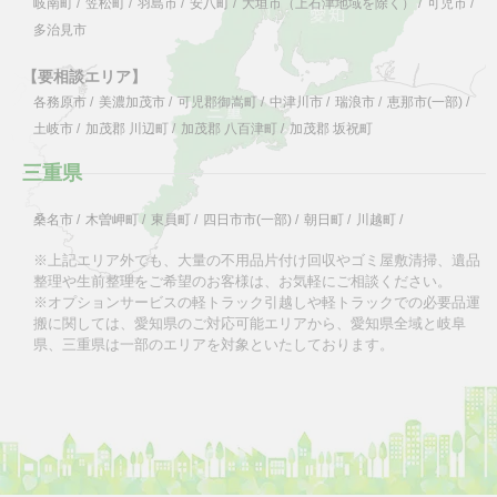
岐南町
/
笠松町
/
羽島市
/
安八町
/
大垣市（上石津地域を除く）
/
可児市
/
多治見市
【要相談エリア】
各務原市
/
美濃加茂市
/
可児郡御嵩町
/
中津川市
/
瑞浪市
/
恵那市(一部)
/
土岐市
/
加茂郡 川辺町
/
加茂郡 八百津町
/
加茂郡 坂祝町
三重県
桑名市
/
木曽岬町
/
東員町
/
四日市市(一部)
/
朝日町
/
川越町
/
※上記エリア外でも、大量の不用品片付け回収やゴミ屋敷清掃、遺品
整理や生前整理をご希望のお客様は、お気軽にご相談ください。
※オプションサービスの軽トラック引越しや軽トラックでの必要品運
搬に関しては、愛知県のご対応可能エリアから、愛知県全域と岐阜
県、三重県は一部のエリアを対象といたしております。