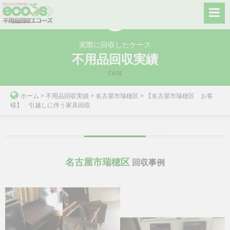
Skip
to
content
実際に回収したケース
不用品回収実績
CASE
ホーム
>
不用品回収実績
>
名古屋市瑞穂区
>
【名古屋市瑞穂区 お客
様】 引越しに伴う家具回収
名古屋市瑞穂区
回収事例