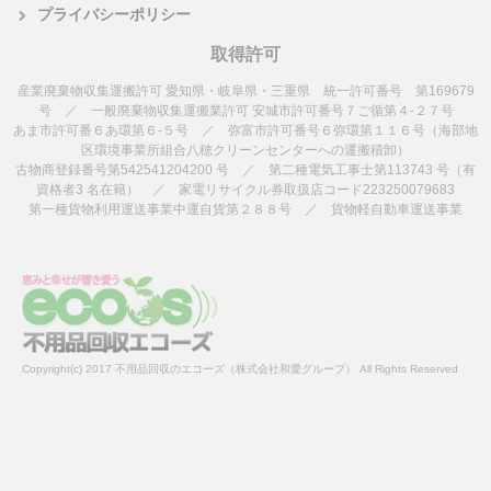
プライバシーポリシー
取得許可
産業廃棄物収集運搬許可 愛知県・岐阜県・三重県 統一許可番号 第169679
号 ／ 一般廃棄物収集運搬業許可 安城市許可番号７ご循第４-２７号
あま市許可番６あ環第６-５号 ／ 弥富市許可番号６弥環第１１６号（海部地
区環境事業所組合八穂クリーンセンターへの運搬積卸）
古物商登録番号第542541204200 号 ／ 第二種電気工事士第113743 号（有
資格者3 名在籍） ／ 家電リサイクル券取扱店コード223250079683
第一種貨物利用運送事業中運自貨第２８８号 ／ 貨物軽自動車運送事業
Copyright(c) 2017 不用品回収のエコーズ（株式会社和愛グループ） All Rights Reserved