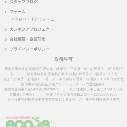
スタッフブログ
フォーム
お見積り・予約フォーム
カンボジアプロジェクト
会社概要・企業理念
プライバシーポリシー
取得許可
産業廃棄物収集運搬許可 愛知県・岐阜県・三重県 統一許可番号 第169679
号 ／ 一般廃棄物収集運搬業許可 安城市許可番号７ご循第４-２７号
あま市許可番６あ環第６-５号 ／ 弥富市許可番号６弥環第１１６号（海部地
区環境事業所組合八穂クリーンセンターへの運搬積卸）
古物商登録番号第542541204200 号 ／ 第二種電気工事士第113743 号（有
資格者3 名在籍） ／ 家電リサイクル券取扱店コード223250079683
第一種貨物利用運送事業中運自貨第２８８号 ／ 貨物軽自動車運送事業