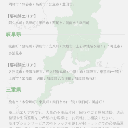
岡崎市
/
刈谷市
/
高浜市
/
知立市
/
豊田市
/
【要相談エリア】
阿久比町
/
武豊町
/
半田市
/
西尾市
/
碧南市
/
幸田町
岐阜県
岐南町
/
笠松町
/
羽島市
/
安八町
/
大垣市（上石津地域を除く）
/
可児市
/
多治見市
【要相談エリア】
各務原市
/
美濃加茂市
/
可児郡御嵩町
/
中津川市
/
瑞浪市
/
恵那市(一部)
/
土岐市
/
加茂郡 川辺町
/
加茂郡 八百津町
/
加茂郡 坂祝町
三重県
桑名市
/
木曽岬町
/
東員町
/
四日市市(一部)
/
朝日町
/
川越町
/
※上記エリア外でも、大量の不用品片付け回収やゴミ屋敷清掃、遺品
整理や生前整理をご希望のお客様は、お気軽にご相談ください。
※オプションサービスの軽トラック引越しや軽トラックでの必要品運