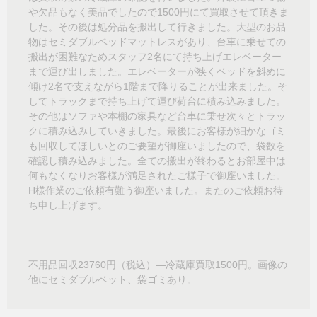
や欠品もなく美品でしたので1500円にて買取させて頂きま
した。その後は処分品を搬出して行きました。大型のお品
物はセミダブルベッドマットレスがあり、台車に乗せての
搬出が困難なためスタッフ2名にて持ち上げエレベーター
まで運び出しました。エレベーターが狭くベッドを斜めに
傾け2名で支えながら1階まで降りることが出来ました。そ
してトラックまで持ち上げて運び荷台に積み込みました。
その他はソファや本棚の家具など台車に乗せ次々とトラッ
クに積み込みしていきました。最後にお客様が細かなゴミ
も回収してほしいとのご要望が御座いましたので、袋数を
確認し積み込みました。全ての搬出が終わるとお部屋中は
何もなくなりお客様が満足されたご様子で御座いました。
H様作業のご依頼有難う御座いました。またのご依頼お待
ち申し上げます。
不用品回収23760円（税込）―冷蔵庫買取1500円。画像の
他にセミダブルベット、袋ゴミあり。