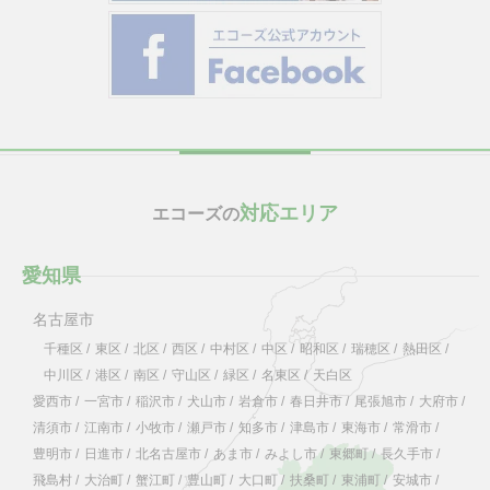
対応エリア
エコーズの
愛知県
名古屋市
千種区
/
東区
/
北区
/
西区
/
中村区
/
中区
/
昭和区
/
瑞穂区
/
熱田区
/
中川区
/
港区
/
南区
/
守山区
/
緑区
/
名東区
/
天白区
愛西市
/
一宮市
/
稲沢市
/
犬山市
/
岩倉市
/
春日井市
/
尾張旭市
/
大府市
/
清須市
/
江南市
/
小牧市
/
瀬戸市
/
知多市
/
津島市
/
東海市
/
常滑市
/
豊明市
/
日進市
/
北名古屋市
/
あま市
/
みよし市
/
東郷町
/
長久手市
/
飛島村
/
大治町
/
蟹江町
/
豊山町
/
大口町
/
扶桑町
/
東浦町
/
安城市
/