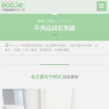
Skip
to
content
実際に回収したケース
不用品回収実績
CASE
ホーム
>
不用品回収実績
>
名古屋市中村区
>
【名古屋市中村区 H
様】 引越しに伴う家具・家電回収、冷蔵庫買取
名古屋市中村区
回収事例