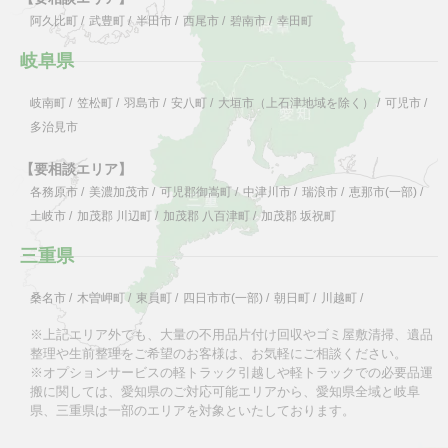
阿久比町
/
武豊町
/
半田市
/
西尾市
/
碧南市
/
幸田町
岐阜県
岐南町
/
笠松町
/
羽島市
/
安八町
/
大垣市（上石津地域を除く）
/
可児市
/
多治見市
【要相談エリア】
各務原市
/
美濃加茂市
/
可児郡御嵩町
/
中津川市
/
瑞浪市
/
恵那市(一部)
/
土岐市
/
加茂郡 川辺町
/
加茂郡 八百津町
/
加茂郡 坂祝町
三重県
桑名市
/
木曽岬町
/
東員町
/
四日市市(一部)
/
朝日町
/
川越町
/
※上記エリア外でも、大量の不用品片付け回収やゴミ屋敷清掃、遺品
整理や生前整理をご希望のお客様は、お気軽にご相談ください。
※オプションサービスの軽トラック引越しや軽トラックでの必要品運
搬に関しては、愛知県のご対応可能エリアから、愛知県全域と岐阜
県、三重県は一部のエリアを対象といたしております。