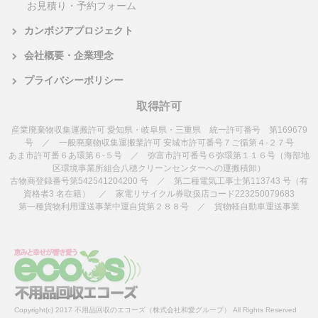
お見積り・予約フォーム
カンボジアプロジェクト
会社概要・企業理念
プライバシーポリシー
取得許可
産業廃棄物収集運搬許可 愛知県・岐阜県・三重県 統一許可番号 第169679
号 ／ 一般廃棄物収集運搬業許可 安城市許可番号７ご循第４-２７号
あま市許可番６あ環第６-５号 ／ 弥富市許可番号６弥環第１１６号（海部地
区環境事業所組合八穂クリーンセンターへの運搬積卸）
古物商登録番号第542541204200 号 ／ 第二種電気工事士第113743 号（有
資格者3 名在籍） ／ 家電リサイクル券取扱店コード223250079683
第一種貨物利用運送事業中運自貨第２８８号 ／ 貨物軽自動車運送事業
Copyright(c) 2017 不用品回収のエコーズ（株式会社和愛グループ） All Rights Reserved