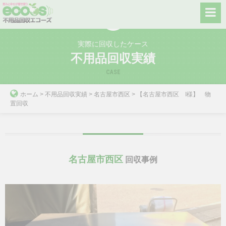
Skip
to
content
実際に回収したケース
不用品回収実績
CASE
ホーム
>
不用品回収実績
>
名古屋市西区
>
【名古屋市西区 I様】 物
置回収
名古屋市西区
回収事例