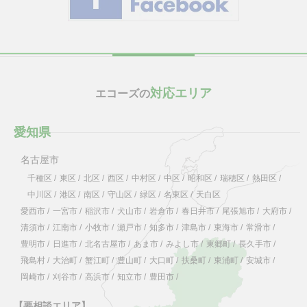
対応エリア
エコーズの
愛知県
名古屋市
千種区
/
東区
/
北区
/
西区
/
中村区
/
中区
/
昭和区
/
瑞穂区
/
熱田区
/
中川区
/
港区
/
南区
/
守山区
/
緑区
/
名東区
/
天白区
愛西市
/
一宮市
/
稲沢市
/
犬山市
/
岩倉市
/
春日井市
/
尾張旭市
/
大府市
/
清須市
/
江南市
/
小牧市
/
瀬戸市
/
知多市
/
津島市
/
東海市
/
常滑市
/
豊明市
/
日進市
/
北名古屋市
/
あま市
/
みよし市
/
東郷町
/
長久手市
/
飛島村
/
大治町
/
蟹江町
/
豊山町
/
大口町
/
扶桑町
/
東浦町
/
安城市
/
岡崎市
/
刈谷市
/
高浜市
/
知立市
/
豊田市
/
【要相談エリア】