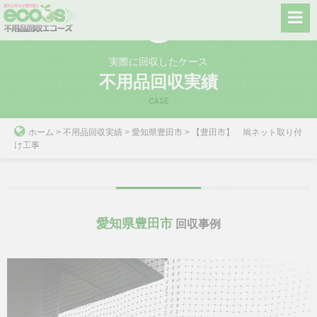
Skip
to
content
実際に回収したケース
不用品回収実績
CASE
ホーム
>
不用品回収実績
>
愛知県豊田市
>
【豊田市】 鳩ネット取り付
け工事
愛知県豊田市
回収事例