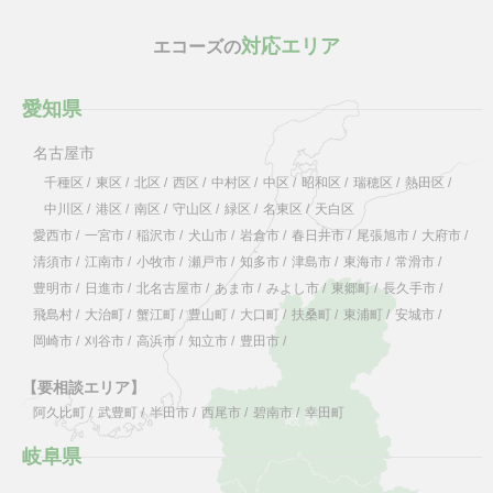
対応エリア
エコーズの
愛知県
名古屋市
千種区
/
東区
/
北区
/
西区
/
中村区
/
中区
/
昭和区
/
瑞穂区
/
熱田区
/
中川区
/
港区
/
南区
/
守山区
/
緑区
/
名東区
/
天白区
愛西市
/
一宮市
/
稲沢市
/
犬山市
/
岩倉市
/
春日井市
/
尾張旭市
/
大府市
/
清須市
/
江南市
/
小牧市
/
瀬戸市
/
知多市
/
津島市
/
東海市
/
常滑市
/
豊明市
/
日進市
/
北名古屋市
/
あま市
/
みよし市
/
東郷町
/
長久手市
/
飛島村
/
大治町
/
蟹江町
/
豊山町
/
大口町
/
扶桑町
/
東浦町
/
安城市
/
岡崎市
/
刈谷市
/
高浜市
/
知立市
/
豊田市
/
【要相談エリア】
阿久比町
/
武豊町
/
半田市
/
西尾市
/
碧南市
/
幸田町
岐阜県