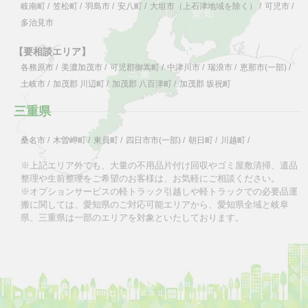
岐南町
/
笠松町
/
羽島市
/
安八町
/
大垣市（上石津地域を除く）
/
可児市
/
多治見市
【要相談エリア】
各務原市
/
美濃加茂市
/
可児郡御嵩町
/
中津川市
/
瑞浪市
/
恵那市(一部)
/
土岐市
/
加茂郡 川辺町
/
加茂郡 八百津町
/
加茂郡 坂祝町
三重県
桑名市
/
木曽岬町
/
東員町
/
四日市市(一部)
/
朝日町
/
川越町
/
※上記エリア外でも、大量の不用品片付け回収やゴミ屋敷清掃、遺品
整理や生前整理をご希望のお客様は、お気軽にご相談ください。
※オプションサービスの軽トラック引越しや軽トラックでの必要品運
搬に関しては、愛知県のご対応可能エリアから、愛知県全域と岐阜
県、三重県は一部のエリアを対象といたしております。