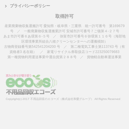
プライバシーポリシー
取得許可
産業廃棄物収集運搬許可 愛知県・岐阜県・三重県 統一許可番号 第169679
号 ／ 一般廃棄物収集運搬業許可 安城市許可番号７ご循第４-２７号
あま市許可番６あ環第６-５号 ／ 弥富市許可番号６弥環第１１６号（海部地
区環境事業所組合八穂クリーンセンターへの運搬積卸）
古物商登録番号第542541204200 号 ／ 第二種電気工事士第113743 号（有
資格者3 名在籍） ／ 家電リサイクル券取扱店コード223250079683
第一種貨物利用運送事業中運自貨第２８８号 ／ 貨物軽自動車運送事業
Copyright(c) 2017 不用品回収のエコーズ（株式会社和愛グループ） All Rights Reserved