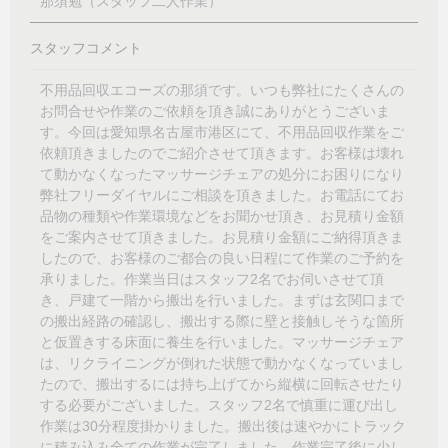
那須勉（スタッフ二人作業）
スタッフコメント
不用品回収エコーズの那須です。いつも弊社にたくさんの
お問合せや作業のご依頼を頂き誠にありがとうございま
す。今回は愛知県名古屋市港区にて、不用品回収作業をご
依頼頂きましたのでご紹介させて頂きます。お客様は壊れ
て動かなくなったマッサージチェアの処分にお困りになり
弊社フリーダイヤルにご相談を頂きました。お電話にてお
品物の種類や作業環境などをお聞かせ頂き、お見積り金額
をご案内させて頂きました。お見積り金額にご納得頂きま
したので、お客様のご都合の良い日程にて作業のご予約を
承りました。作業当日はスタッフ2名でお伺いさせて頂
き、戸建て一階から搬出を行いました。まずは玄関口まで
の搬出経路の確認し、搬出する際に壁と接触しそうな箇所
と仮置きする床面に養生を行いました。マッサージチェア
は、リクライニングが倒れた状態で動かなくなっていまし
たので、搬出するには持ち上げてから縦横に回転させたり
する必要がございました。スタッフ2名で慎重に運び出し
作業は30分程度掛かりました。搬出後は速やかにトラック
に積み込み全ての作業が完了しました。作業完了後に少し