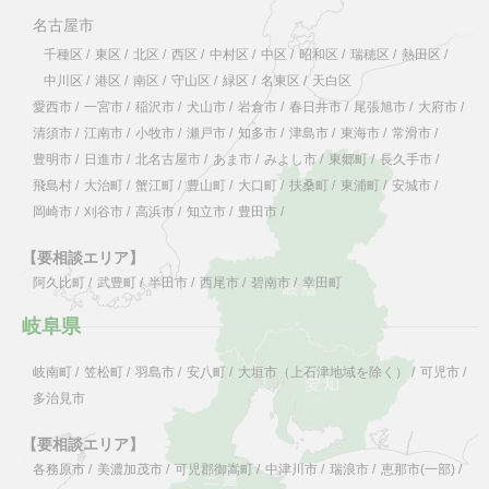
名古屋市
千種区
/
東区
/
北区
/
西区
/
中村区
/
中区
/
昭和区
/
瑞穂区
/
熱田区
/
中川区
/
港区
/
南区
/
守山区
/
緑区
/
名東区
/
天白区
愛西市
/
一宮市
/
稲沢市
/
犬山市
/
岩倉市
/
春日井市
/
尾張旭市
/
大府市
/
清須市
/
江南市
/
小牧市
/
瀬戸市
/
知多市
/
津島市
/
東海市
/
常滑市
/
豊明市
/
日進市
/
北名古屋市
/
あま市
/
みよし市
/
東郷町
/
長久手市
/
飛島村
/
大治町
/
蟹江町
/
豊山町
/
大口町
/
扶桑町
/
東浦町
/
安城市
/
岡崎市
/
刈谷市
/
高浜市
/
知立市
/
豊田市
/
【要相談エリア】
阿久比町
/
武豊町
/
半田市
/
西尾市
/
碧南市
/
幸田町
岐阜県
岐南町
/
笠松町
/
羽島市
/
安八町
/
大垣市（上石津地域を除く）
/
可児市
/
多治見市
【要相談エリア】
各務原市
/
美濃加茂市
/
可児郡御嵩町
/
中津川市
/
瑞浪市
/
恵那市(一部)
/