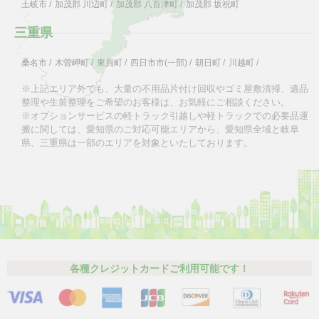
土岐市
/
加茂郡 川辺町
/
加茂郡 八百津町
/
加茂郡 坂祝町
三重県
桑名市
/
木曽岬町
/
東員町
/
四日市市(一部)
/
朝日町
/
川越町
/
※上記エリア外でも、大量の不用品片付け回収やゴミ屋敷清掃、遺品
整理や生前整理をご希望のお客様は、お気軽にご相談ください。
※オプションサービスの軽トラック引越しや軽トラックでの必要品運
搬に関しては、愛知県のご対応可能エリアから、愛知県全域と岐阜
県、三重県は一部のエリアを対象といたしております。
各種クレジットカードご利用可能です！