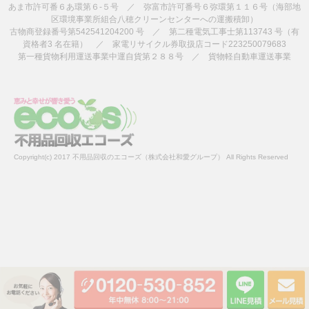
あま市許可番６あ環第６-５号 ／ 弥富市許可番号６弥環第１１６号（海部地
区環境事業所組合八穂クリーンセンターへの運搬積卸）
古物商登録番号第542541204200 号 ／ 第二種電気工事士第113743 号（有
資格者3 名在籍） ／ 家電リサイクル券取扱店コード223250079683
第一種貨物利用運送事業中運自貨第２８８号 ／ 貨物軽自動車運送事業
Copyright(c) 2017 不用品回収のエコーズ（株式会社和愛グループ） All Rights Reserved