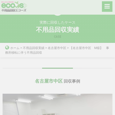
Skip
to
content
実際に回収したケース
不用品回収実績
CASE
ホーム
>
不用品回収実績
>
名古屋市中区
>
【名古屋市中区 M様】 事
務所移転に伴う不用品回収
名古屋市中区
回収事例