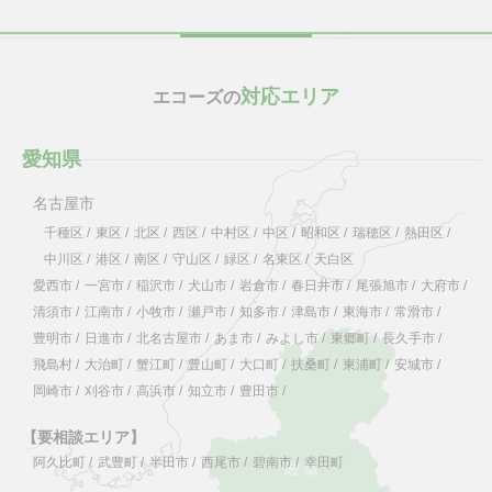
対応エリア
エコーズの
愛知県
名古屋市
千種区
/
東区
/
北区
/
西区
/
中村区
/
中区
/
昭和区
/
瑞穂区
/
熱田区
/
中川区
/
港区
/
南区
/
守山区
/
緑区
/
名東区
/
天白区
愛西市
/
一宮市
/
稲沢市
/
犬山市
/
岩倉市
/
春日井市
/
尾張旭市
/
大府市
/
清須市
/
江南市
/
小牧市
/
瀬戸市
/
知多市
/
津島市
/
東海市
/
常滑市
/
豊明市
/
日進市
/
北名古屋市
/
あま市
/
みよし市
/
東郷町
/
長久手市
/
飛島村
/
大治町
/
蟹江町
/
豊山町
/
大口町
/
扶桑町
/
東浦町
/
安城市
/
岡崎市
/
刈谷市
/
高浜市
/
知立市
/
豊田市
/
【要相談エリア】
阿久比町
/
武豊町
/
半田市
/
西尾市
/
碧南市
/
幸田町