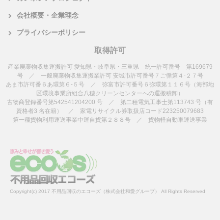
会社概要・企業理念
プライバシーポリシー
取得許可
産業廃棄物収集運搬許可 愛知県・岐阜県・三重県 統一許可番号 第169679
号 ／ 一般廃棄物収集運搬業許可 安城市許可番号７ご循第４-２７号
あま市許可番６あ環第６-５号 ／ 弥富市許可番号６弥環第１１６号（海部地
区環境事業所組合八穂クリーンセンターへの運搬積卸）
古物商登録番号第542541204200 号 ／ 第二種電気工事士第113743 号（有
資格者3 名在籍） ／ 家電リサイクル券取扱店コード223250079683
第一種貨物利用運送事業中運自貨第２８８号 ／ 貨物軽自動車運送事業
Copyright(c) 2017 不用品回収のエコーズ（株式会社和愛グループ） All Rights Reserved