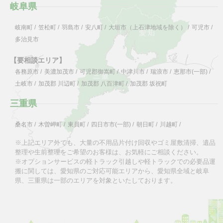
岐阜県
岐南町
/
笠松町
/
羽島市
/
安八町
/
大垣市（上石津地域を除く）
/
可児市
/
多治見市
【要相談エリア】
各務原市
/
美濃加茂市
/
可児郡御嵩町
/
中津川市
/
瑞浪市
/
恵那市(一部)
/
土岐市
/
加茂郡 川辺町
/
加茂郡 八百津町
/
加茂郡 坂祝町
三重県
桑名市
/
木曽岬町
/
東員町
/
四日市市(一部)
/
朝日町
/
川越町
/
※上記エリア外でも、大量の不用品片付け回収やゴミ屋敷清掃、遺品
整理や生前整理をご希望のお客様は、お気軽にご相談ください。
※オプションサービスの軽トラック引越しや軽トラックでの必要品運
搬に関しては、愛知県のご対応可能エリアから、愛知県全域と岐阜
県、三重県は一部のエリアを対象といたしております。