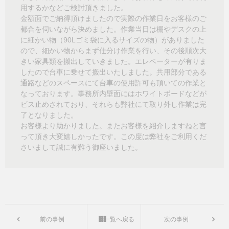
用するかなどご検討頂きました。
金額面でご納得頂けましたので実際の作業日をお客様のご
都合を伺いながら決めました。作業当日は棚やデスクの上
に細かい物（90Lゴミ袋に入るサイズの物）がありました
ので、細かい物からまず仕分け作業を行い、その後順次大
きい家具類を搬出していきました。エレベーターが有りま
したので台車に乗せて搬出いたしました。共用部分である
通路などのスペースにて台車の使用許可も頂いての作業と
なっております。事務所内壁面にはホワイトボードなどが
ビス止めされており、それらも弊社にて取り外し作業は完
了となりました。
お客様より助かりました。またお客様を紹介しますねと言
って頂き大変嬉しかったです。この度は弊社をご利用くだ
さいまして誠に有難う御座いました。
前の事例
一覧へ戻る
次の事例