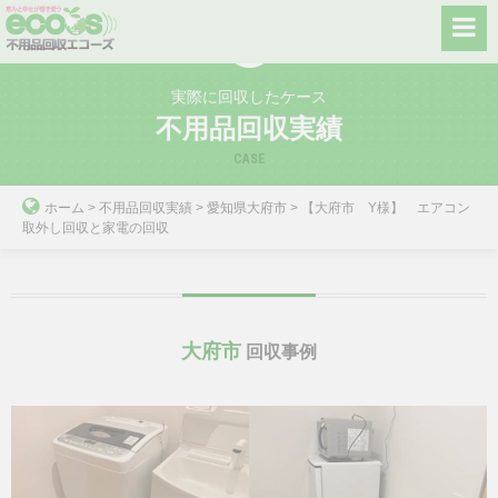
Skip
to
content
実際に回収したケース
不用品回収実績
CASE
ホーム
>
不用品回収実績
>
愛知県大府市
>
【大府市 Y様】 エアコン
取外し回収と家電の回収
大府市
回収事例