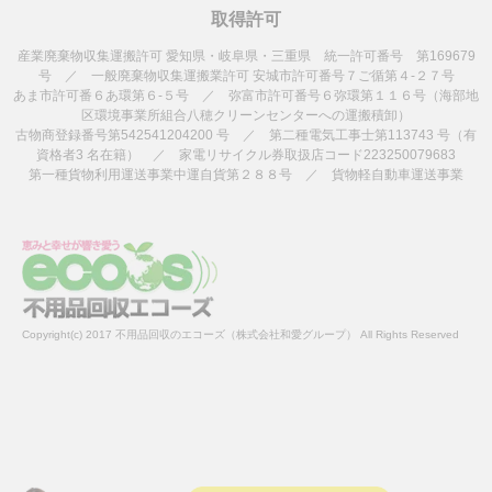
取得許可
産業廃棄物収集運搬許可 愛知県・岐阜県・三重県 統一許可番号 第169679
号 ／ 一般廃棄物収集運搬業許可 安城市許可番号７ご循第４-２７号
あま市許可番６あ環第６-５号 ／ 弥富市許可番号６弥環第１１６号（海部地
区環境事業所組合八穂クリーンセンターへの運搬積卸）
古物商登録番号第542541204200 号 ／ 第二種電気工事士第113743 号（有
資格者3 名在籍） ／ 家電リサイクル券取扱店コード223250079683
第一種貨物利用運送事業中運自貨第２８８号 ／ 貨物軽自動車運送事業
Copyright(c) 2017 不用品回収のエコーズ（株式会社和愛グループ） All Rights Reserved