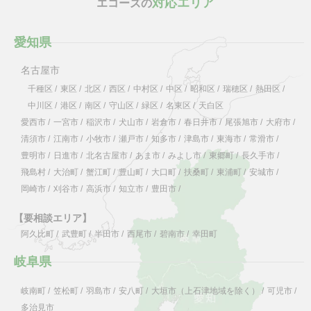
対応エリア
エコーズの
愛知県
名古屋市
千種区
/
東区
/
北区
/
西区
/
中村区
/
中区
/
昭和区
/
瑞穂区
/
熱田区
/
中川区
/
港区
/
南区
/
守山区
/
緑区
/
名東区
/
天白区
愛西市
/
一宮市
/
稲沢市
/
犬山市
/
岩倉市
/
春日井市
/
尾張旭市
/
大府市
/
清須市
/
江南市
/
小牧市
/
瀬戸市
/
知多市
/
津島市
/
東海市
/
常滑市
/
豊明市
/
日進市
/
北名古屋市
/
あま市
/
みよし市
/
東郷町
/
長久手市
/
飛島村
/
大治町
/
蟹江町
/
豊山町
/
大口町
/
扶桑町
/
東浦町
/
安城市
/
岡崎市
/
刈谷市
/
高浜市
/
知立市
/
豊田市
/
【要相談エリア】
阿久比町
/
武豊町
/
半田市
/
西尾市
/
碧南市
/
幸田町
岐阜県
岐南町
/
笠松町
/
羽島市
/
安八町
/
大垣市（上石津地域を除く）
/
可児市
/
多治見市