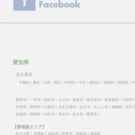
愛知県
名古屋市
千種区
/
東区
/
北区
/
西区
/
中村区
/
中区
/
昭和区
/
瑞穂区
/
熱田区
/
愛西市
/
一宮市
/
稲沢市
/
犬山市
/
岩倉市
/
春日井市
/
尾張旭市
/
大府市
/
常滑市
/
豊明市
/
日進市
/
北名古屋市
/
あま市
/
みよし市
/
東郷町
/
長久
安城市
/
岡崎市
/
刈谷市
/
高浜市
/
知立市
/
豊田市
/
【要相談エリア】
阿久比町
/
武豊町
/
半田市
/
西尾市
/
碧南市
/
幸田町