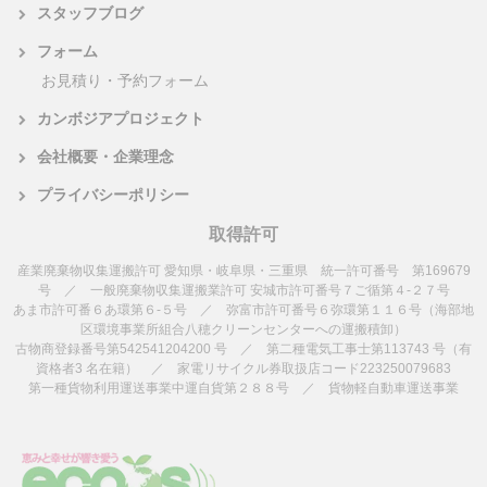
スタッフブログ
フォーム
お見積り・予約フォーム
カンボジアプロジェクト
会社概要・企業理念
プライバシーポリシー
取得許可
産業廃棄物収集運搬許可 愛知県・岐阜県・三重県 統一許可番号 第169679
号 ／ 一般廃棄物収集運搬業許可 安城市許可番号７ご循第４-２７号
あま市許可番６あ環第６-５号 ／ 弥富市許可番号６弥環第１１６号（海部地
区環境事業所組合八穂クリーンセンターへの運搬積卸）
古物商登録番号第542541204200 号 ／ 第二種電気工事士第113743 号（有
資格者3 名在籍） ／ 家電リサイクル券取扱店コード223250079683
第一種貨物利用運送事業中運自貨第２８８号 ／ 貨物軽自動車運送事業