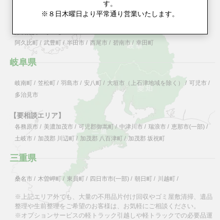
す。
岡崎市
/
刈谷市
/
高浜市
/
知立市
/
豊田市
/
※８日木曜日より平常通り営業いたします。
【要相談エリア】
阿久比町
/
武豊町
/
半田市
/
西尾市
/
碧南市
/
幸田町
岐阜県
岐南町
/
笠松町
/
羽島市
/
安八町
/
大垣市（上石津地域を除く）
/
可児市
/
多治見市
【要相談エリア】
各務原市
/
美濃加茂市
/
可児郡御嵩町
/
中津川市
/
瑞浪市
/
恵那市(一部)
/
土岐市
/
加茂郡 川辺町
/
加茂郡 八百津町
/
加茂郡 坂祝町
三重県
桑名市
/
木曽岬町
/
東員町
/
四日市市(一部)
/
朝日町
/
川越町
/
※上記エリア外でも、大量の不用品片付け回収やゴミ屋敷清掃、遺品
整理や生前整理をご希望のお客様は、お気軽にご相談ください。
※オプションサービスの軽トラック引越しや軽トラックでの必要品運