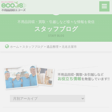
Skip
to
content
不用品回収・買取・引越しなど様々な情報を発信
スタッフブログ
STAFF BLOG
ホーム
>
スタッフブログ
>
遺品整理
>
北名古屋市