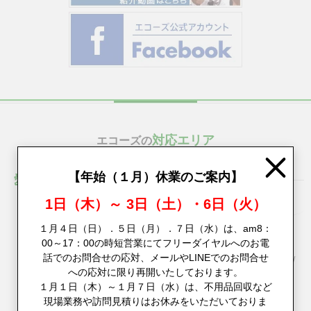
対応エリア
エコーズの
Close
【年始（１月）休業のご案内】
愛知県
1日（木）～ 3日（土）・6日（火）
名古屋市
千種区
/
東区
/
北区
/
西区
/
中村区
/
中区
/
昭和区
/
瑞穂区
/
熱田区
/
１月４日（日）．５日（月）．７日（水）は、am8：
00～17：00の時短営業にてフリーダイヤルへのお電
中川区
/
港区
/
南区
/
守山区
/
緑区
/
名東区
/
天白区
話でのお問合せの応対、メールやLINEでのお問合せ
愛西市
/
一宮市
/
稲沢市
/
犬山市
/
岩倉市
/
春日井市
/
尾張旭市
/
大府市
/
への応対に限り再開いたしております。
清須市
/
江南市
/
小牧市
/
瀬戸市
/
知多市
/
津島市
/
東海市
/
常滑市
/
１月１日（木）～１月７日（水）は、不用品回収など
豊明市
/
日進市
/
北名古屋市
/
あま市
/
みよし市
/
東郷町
/
長久手市
/
現場業務や訪問見積りはお休みをいただいておりま
飛島村
/
大治町
/
蟹江町
/
豊山町
/
大口町
/
扶桑町
/
東浦町
/
安城市
/