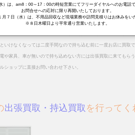
ンター TEL：052-709-6765 受付時間：am10:00～20：0
）は、am8：00～17：00の時短営業にてフリーダイヤルへのお電話で
お問合せへの応対に限り再開いたしております。
AZAAR 西友高針店 上記同番号で衣類の出張買取も受付
１月７日（水）は、不用品回収など現場業務や訪問見積りはお休みをい
具、オーディオ、ブランド品、楽器などは出張買取を品物によっ
※８日木曜日より平常通り営業いたします。
サイクルショップに持ち込んだ方が高く買ってくれる可能性が有
といけなくなっては二度手間なので持ち込む前に一度お店に買取
電や家具、車が無いので持ち込めない方には出張買取に来てもら
ルショップに直接お問い合わせ下さい。
の
出張買取・持込買取
を行ってく