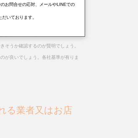
0 対象地域：名古屋市
のお問合せの応対、メールやLINEでの
ただいております。
ては受け付けているところも多くありま
りますが、せっかく持って行ったのに買
できそうか確認するのが賢明でしょう。
うのが良いでしょう。各社基準が有りま
れる業者又はお店