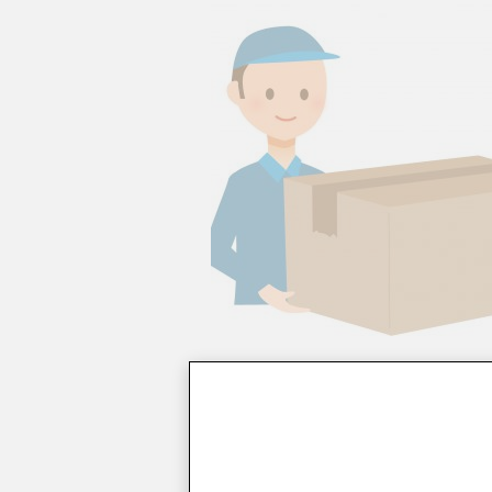
■古本出張買取屋（ブックパートナー
住所：愛知県春日井市白山町5-3-1 TE
■ブックオフ