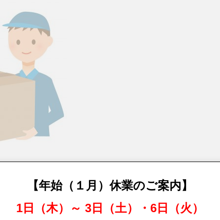
）
【年始（１月）休業のご案内】
L：0120-968-296 am6:00～21：00（年中無休） 対象地
1日（木）～ 3日（土）・6日（火）