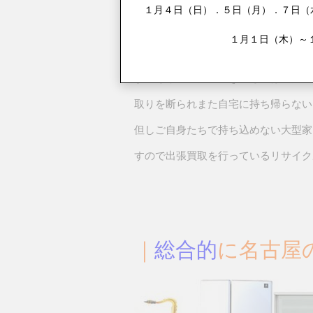
受付センター：BOOKOFF高針出張買取セ
１月４日（日）．５日（月）．７日（水
※衣類：BOOKOFF SUPER B
１月１日（木）～
総合リサイクルショップでは家電、家
す。もちろん持込できるものは直接リ
取りを断られまた自宅に持ち帰らない
但しご自身たちで持ち込めない大型家
すので出張買取を行っているリサイク
｜
総合的
に名古屋