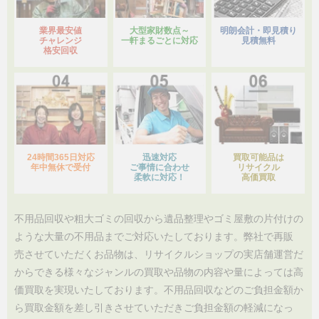
業界最安値
大型家財数点～
明朗会計・即見積り
チャレンジ
一軒まるごとに対応
見積無料
格安回収
24時間365日対応
迅速対応
買取可能品は
年中無休で受付
ご事情に合わせ
リサイクル
柔軟に対応！
高価買取
不用品回収や粗大ゴミの回収から遺品整理やゴミ屋敷の片付けの
ような大量の不用品までご対応いたしております。弊社で再販
売させていただくお品物は、リサイクルショップの実店舗運営だ
からできる様々なジャンルの買取や品物の内容や量によっては高
価買取を実現いたしております。不用品回収などのご負担金額か
ら買取金額を差し引きさせていただきご負担金額の軽減になっ