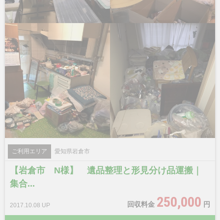
ご利用エリア
愛知県岩倉市
【岩倉市 N様】 遺品整理と形見分け品運搬｜
集合...
250,000
回収料金
円
2017.10.08 UP