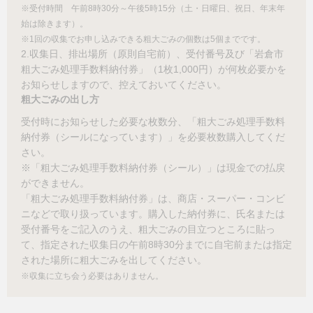
※受付時間 午前8時30分～午後5時15分（土・日曜日、祝日、年末年
始は除きます）。
※1回の収集でお申し込みできる粗大ごみの個数は5個までです。
2.収集日、排出場所（原則自宅前）、受付番号及び「岩倉市
粗大ごみ処理手数料納付券」（1枚1,000円）が何枚必要かを
お知らせしますので、控えておいてください。
粗大ごみの出し方
受付時にお知らせした必要な枚数分、「粗大ごみ処理手数料
納付券（シールになっています）」を必要枚数購入してくだ
さい。
※「粗大ごみ処理手数料納付券（シール）」は現金での払戻
ができません。
「粗大ごみ処理手数料納付券」は、商店・スーパー・コンビ
ニなどで取り扱っています。購入した納付券に、氏名または
受付番号をご記入のうえ、粗大ごみの目立つところに貼っ
て、指定された収集日の午前8時30分までに自宅前または指定
された場所に粗大ごみを出してください。
※収集に立ち会う必要はありません。