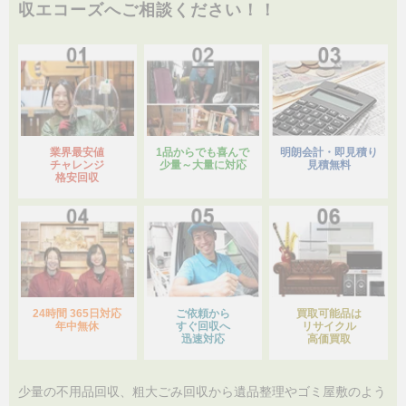
収エコーズへご相談ください！！
業界最安値
1品からでも喜んで
明朗会計・即見積り
チャレンジ
少量～大量に対応
見積無料
格安回収
24時間 365日対応
ご依頼から
買取可能品は
年中無休
すぐ回収へ
リサイクル
迅速対応
高価買取
少量の不用品回収、粗大ごみ回収から遺品整理やゴミ屋敷のよう